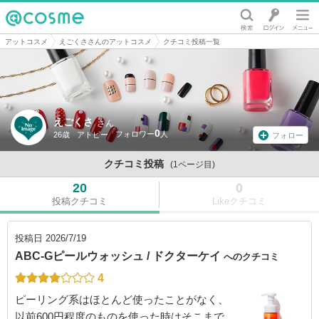
@cosme
アットコスメ
えごくささんのアットコスメ
クチコミ投稿一覧
えごくさ
さん
0
26歳
アトピー
フォロー
クチコミ投稿
(1ページ目)
20
0
投稿クチコミ
Likeクチコミ
投稿日
2026/7/19
ABC-Gピールウォッシュ / ドクターケイ
へのクチコミ
4
ピーリング系はほとんど使ったことがなく、
以前600円程度のものを使った時はそこまで