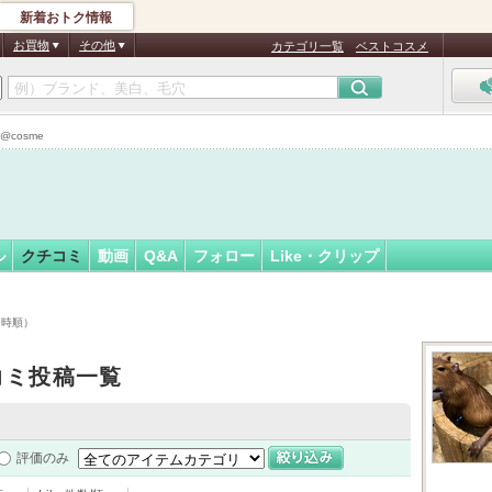
新着おトク情報
7
フォロー
さん
お買物
その他
カテゴリ一覧
ベストコスメ
認
証
cosme
済
ル
クチコミ
動画
Q&A
フォロー
Like・クリップ
日時順）
コミ投稿一覧
評価のみ