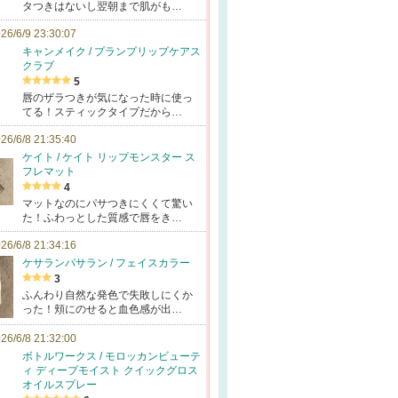
タつきはないし翌朝まで肌がも…
26/6/9 23:30:07
キャンメイク / プランプリップケアス
クラブ
5
唇のザラつきが気になった時に使っ
てる！スティックタイプだから…
26/6/8 21:35:40
ケイト / ケイト リップモンスター ス
フレマット
4
マットなのにパサつきにくくて驚い
た！ふわっとした質感で唇をき…
26/6/8 21:34:16
ケサランパサラン / フェイスカラー
3
ふんわり自然な発色で失敗しにくか
った！頬にのせると血色感が出…
26/6/8 21:32:00
ボトルワークス / モロッカンビューテ
ィ ディープモイスト クイックグロス
オイルスプレー