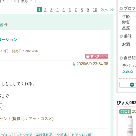
順
Like件数順
プロフ
1
2
3
4
5
6
7
8
9
10
次へ
年齢
･
髪質
･
56
件
星座
･
趣味
ローション
お酒
993円
発売日：2025/8/6
自己紹
2026/6/9 23:34:38
デパコ
をみる
もちもちしてくれる。
感じで
た。
ぴょん08
な。
20
ゼント(提供元：アットコスメ)
トヴォス
スキンケア・基礎化粧品
化粧水
ヒアルロン酸