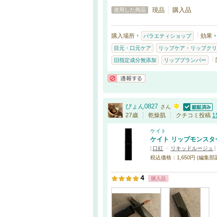
現品
購入品
使用した商品
購入場所
効果
バラエティショップ
目元・口元ケア
リップケア・リップクリ
旧指定成分無添加
リッププランパー
通報する
ぴょん0827
さん
認証済
27歳
乾燥肌
クチコミ投稿
1
ケイト
ケイト リップモンスタ
[
口紅
・
リキッドルージュ
]
税込価格：1,650円 (編集部
4
購入品