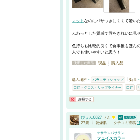
マット
なのにパサつきにくくて驚い
ふわっとした質感で唇をきれいに見
色持ちも比較的良くて食事後もほん
人でも使いやすいと思う！
現品
購入品
使用した商品
購入場所
効果
バラエティショップ
口紅・グロス・リップライナー
口紅
通報する
ぴょん0827
さん
認証済
27歳
乾燥肌
クチコミ投稿
1
ケサランパサラン
フェイスカラー