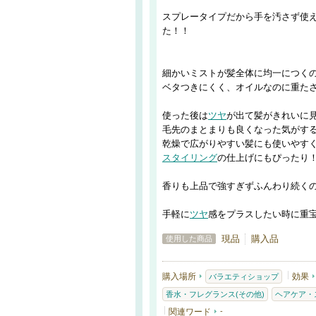
スプレータイプだから手を汚さず使
た！！
細かいミストが髪全体に均一につく
ベタつきにくく、オイルなのに重た
使った後は
ツヤ
が出て髪がきれいに
毛先のまとまりも良くなった気がす
乾燥で広がりやすい髪にも使いやす
スタイリング
の仕上げにもぴったり
香りも上品で強すぎずふんわり続く
手軽に
ツヤ
感をプラスしたい時に重
現品
購入品
使用した商品
購入場所
効果
バラエティショップ
香水・フレグランス(その他)
ヘアケア・
関連ワード
-