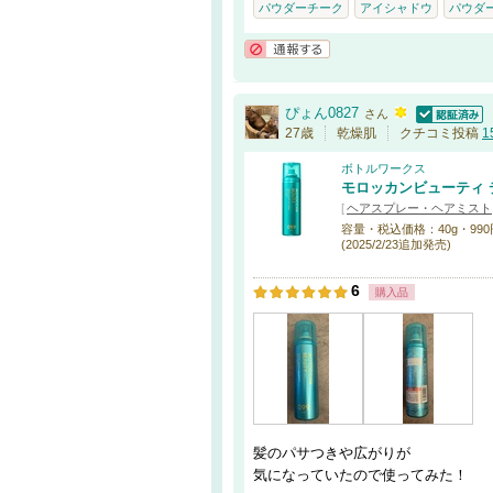
パウダーチーク
アイシャドウ
パウダ
通報する
ぴょん0827
さん
認証済
27歳
乾燥肌
クチコミ投稿
1
ボトルワークス
モロッカンビューティ 
[
ヘアスプレー・ヘアミスト
容量・税込価格：40g・990円 / 
(2025/2/23追加発売)
6
購入品
髪のパサつきや広がりが
気になっていたので使ってみた！