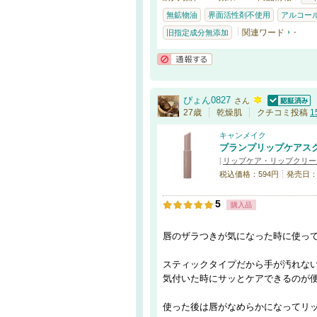
無鉱物油
界面活性剤不使用
アルコー
関連ワード
-
旧指定成分無添加
通報する
ぴょん0827
さん
認証済
27歳
乾燥肌
クチコミ投稿
1
キャンメイク
プランプリップケアス
[
リップケア・リップクリー
税込価格：594円
発売日：20
5
購入品
唇のザラつきが気になった時に使っ
スティックタイプだから手が汚れな
気付いた時にサッとケアできるのが
使った後は唇がなめらかになってリ