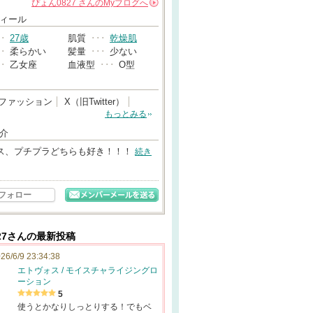
ぴょん0827
さんの
Myブログへ
→
ィール
･･
27歳
肌質
･･･
乾燥肌
･･
柔らかい
髪量
･･･
少ない
･･
乙女座
血液型
･･･
O型
ファッション
X（旧Twitter）
もっとみる
介
ス、プチプラどちらも好き！！！
続き
フォロー
27さんの最新投稿
26/6/9 23:34:38
エトヴォス / モイスチャライジングロ
ーション
5
使うとかなりしっとりする！でもベ