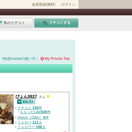
会員登録(無料)
ログイン
私のクチコミ
クチコミする
My@cosmeの使い方
My Private Top
ぴょん0827
さん
認証済
クチコミ
156
件
└
もらったLike
545
件
chieco（Q&A）
0
件
フォロー
111
人
フォロワー
106
人