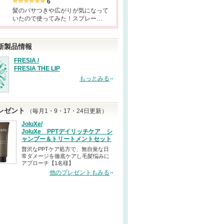
6
髪のパサつきや広がりが気になって
いたので使ってみた！スプレー…
新製品情報
FRESIA /
FRESIA THE LIP
もっとみる
レゼント
（毎月1・9・17・24日更新）
JoluXe/
JoluXe PPTデイリッチケア シ
ャンプー＆トリートメントセット
贅沢なPPTケア処方で、無自覚な日
常ダメージを徹底ケアし毛髪悩みに
アプローチ【1名様】
他のプレゼントもみる