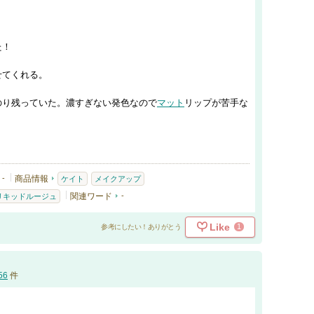
た！
せてくれる。
のり残っていた。濃すぎない発色なので
マット
リップが苦手な
-
商品情報
ケイト
メイクアップ
関連ワード
-
リキッドルージュ
Like
1
参考にしたい！ありがとう
56
件