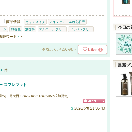
-
商品情報
キャンメイク
スキンケア・基礎化粧品
今日の
ーム
無着色
無香料
アルコールフリー
パラベンフリー
関連ワード
-
Like
1
参考にしたい！ありがとう
最新プ
56
件
ー スフレマット
調べ)
発売日：2022/10/22 (2024/5/25追加発売)
2026/6/8 21:35:40