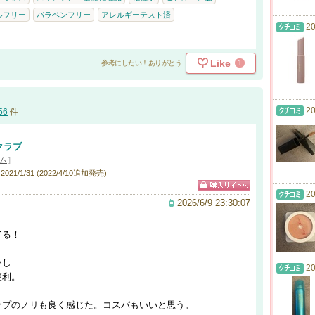
ルフリー
パラベンフリー
アレルギーテスト済
20
Like
1
参考にしたい！ありがとう
20
56
件
クラブ
ム
]
21/1/31 (2022/4/10追加発売)
20
2026/6/9 23:30:07
てる！
いし
20
便利。
ップのノリも良く感じた。コスパもいいと思う。