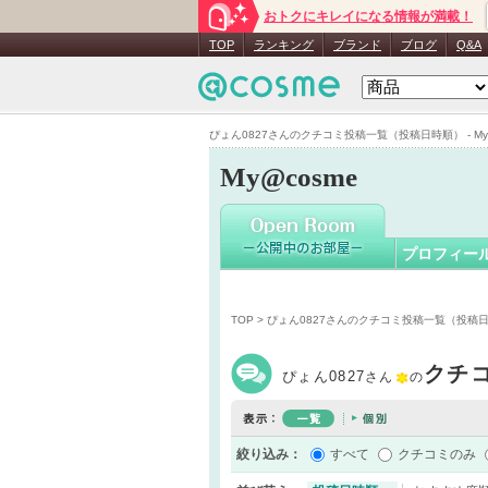
おトクにキレイになる情報が満載！
ぴょん082
TOP
ランキング
ブランド
ブログ
Q&A
ぴょん0827さんのクチコミ投稿一覧（投稿日時順） - My@
My@cosme
プロフィー
TOP
> ぴょん0827さんのクチコミ投稿一覧（投稿
クチ
ぴょん0827
さん
の
絞り込み：
すべて
クチコミのみ