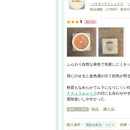
[
パウダーアイシャドウ
・
税込価格：2,750円
発売日
3
購入品
ふんわり自然な発色で失敗しにくか
頬にのせると血色感が出て顔色が明
粉質もなめらかでムラになりにくい
ナチュラルメイク
の日にも合わせや
普段使いしやすかった。
現品
購入品
使用した商品
購入場所
効果
通販化粧品・コスメ