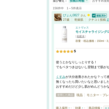
並び替え：
投稿日時順
おすすめ度
156件中 1～5件表示
ぴょん0827
さん
認証済
27歳
乾燥肌
クチコミ投稿
1
エトヴォス
モイスチャライジング
[
化粧水
]
容量・税込価格：150ml・3,
5
使うとかなりしっとりする！
でもベタつきはないし翌朝まで肌が
くすみ
が大分改善されたかな？って
無くなったら買いたいなと思いまし
おすすめだけど少し肌がめんどうか
現品
モニター・プレ
使用した商品
購入場所
-
効果
-
商品情報
エ