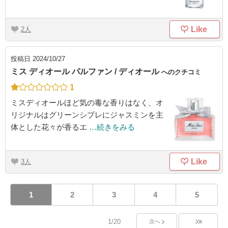
Like
2
投稿日
2024/10/27
ミス ディオール パルファン / ディオール
へのクチコミ
1
ミスディオールほど気の毒な香りはなく、オ
リジナルはグリーンシプレにジャスミンを主
体とした花々が香るエ
…続きをみる
Like
3
1
2
3
4
5
1/20
次へ