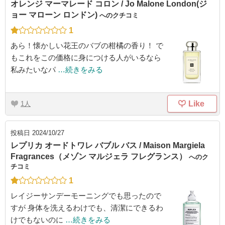
オレンジ マーマレード コロン / Jo Malone London(ジ
ョー マローン ロンドン)
へのクチコミ
1
あら！懐かしい花王のバブの柑橘の香り！ で
もこれをこの価格に身につける人がいるなら
私みたいなパ
…続きをみる
Like
1
投稿日
2024/10/27
レプリカ オードトワレ バブル バス / Maison Margiela
Fragrances（メゾン マルジェラ フレグランス）
へのク
チコミ
1
レイジーサンデーモーニングでも思ったので
すが 身体を洗えるわけでも、清潔にできるわ
けでもないのに
…続きをみる