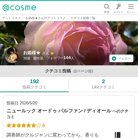
@cosme
アットコスメ
お姫様★さんのアットコスメ
クチコミ投稿一覧
お姫様★
さん
144
38歳
脂性肌
フォロー
クチコミ投稿
(1ページ目)
192
2
投稿クチコミ
Likeクチコミ
投稿日
2026/5/20
ニュールック オードゥ パルファン / ディオール
へのクチ
コミ
6
調香師がクルジャンに変わってから、香りも