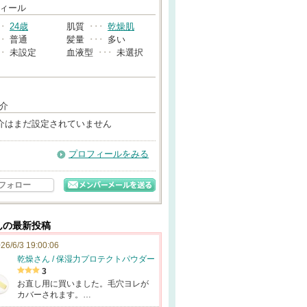
→
ィール
･･
24歳
肌質
･･･
乾燥肌
･･
普通
髪量
･･･
多い
･･
未設定
血液型
･･･
未選択
介
介はまだ設定されていません
プロフィールをみる
フォロー
さんの最新投稿
26/6/3 19:00:06
乾燥さん / 保湿力プロテクトパウダー
3
お直し用に買いました。毛穴ヨレが
カバーされます。…