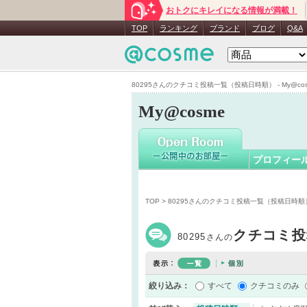
おトクにキレイになる情報が満載！
80295
さん
TOP
ランキング
ブランド
ブログ
Q&A
80295さんのクチコミ投稿一覧（投稿日時順） - My@cos
My@cosme
プロフィー
TOP
> 80295さんのクチコミ投稿一覧（投稿日時順
クチコミ投
80295
さんの
絞り込み：
すべて
クチコミのみ