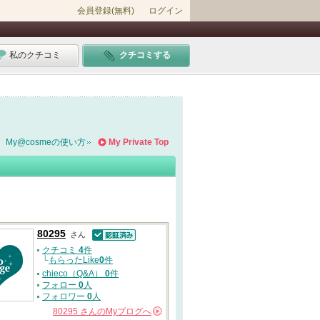
会員登録(無料)
ログイン
私のクチコミ
クチコミする
My@cosmeの使い方
My Private Top
80295
さん
認証済
クチコミ
4
件
└
もらったLike
0
件
chieco（Q&A）
0
件
フォロー
0
人
フォロワー
0
人
80295
さんの
Myブログへ