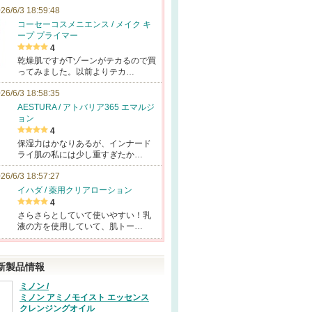
26/6/3 18:59:48
コーセーコスメニエンス / メイク キ
ープ プライマー
4
乾燥肌ですがTゾーンがテカるので買
ってみました。以前よりテカ…
26/6/3 18:58:35
AESTURA / アトバリア365 エマルジ
ョン
4
保湿力はかなりあるが、インナード
ライ肌の私には少し重すぎたか…
26/6/3 18:57:27
イハダ / 薬用クリアローション
4
さらさらとしていて使いやすい！乳
液の方を使用していて、肌トー…
新製品情報
ミノン /
ミノン アミノモイスト エッセンス
クレンジングオイル