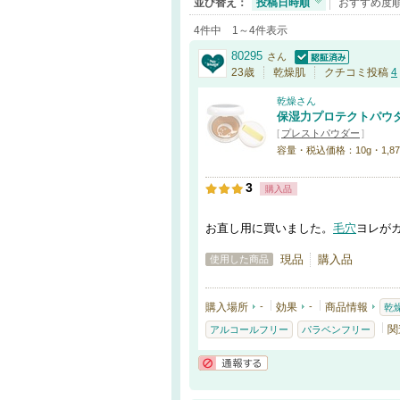
並び替え：
投稿日時順
おすすめ度
4件中 1～4件表示
80295
さん
認証済
23歳
乾燥肌
クチコミ投稿
4
乾燥さん
保湿力プロテクトパウ
[
プレストパウダー
]
容量・税込価格：10g・1,87
3
購入品
お直し用に買いました。
毛穴
ヨレが
現品
購入品
使用した商品
購入場所
-
効果
-
商品情報
乾
関
アルコールフリー
パラベンフリー
通報する