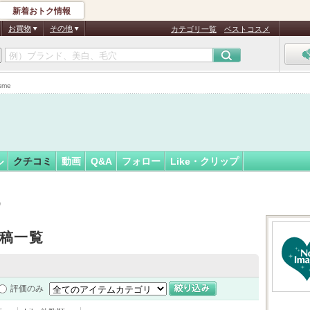
新着おトク情報
フォロー
お買物
その他
カテゴリ一覧
ベストコスメ
認
証
me
済
ル
クチコミ
動画
Q&A
フォロー
Like・クリップ
）
稿一覧
評価のみ