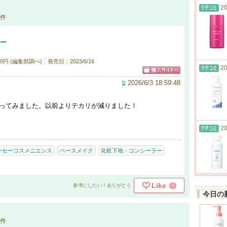
20
件
マー
0円 (編集部調べ)
発売日：2023/6/16
20
2026/6/3 18:59:48
買ってみました。以前よりテカリが減りました！
20
ーセーコスメニエンス
ベースメイク
化粧下地・コンシーラー
Like
0
参考にしたい！ありがとう
今日の
件