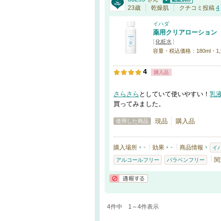
認証済
23歳
乾燥肌
クチコミ投稿
4
イハダ
薬用クリアローション
[
化粧水
]
容量・税込価格：180ml・1,
4
購入品
さらさら
としていて使いやすい！
乳
買ってみました。
現品
購入品
使用した商品
購入場所
-
効果
-
商品情報
イ
関
アルコールフリー
パラベンフリー
通報する
4件中 1～4件表示