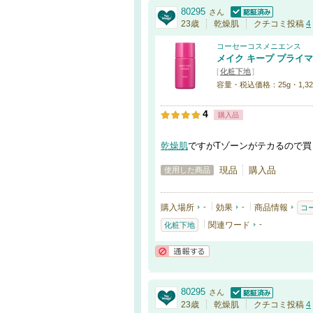
80295
さん
認証済
23歳
乾燥肌
クチコミ投稿
4
コーセーコスメニエンス
メイク キープ プライ
[
化粧下地
]
容量・税込価格：25g・1,32
4
購入品
乾燥肌
ですがTゾーンがテカるので
現品
購入品
使用した商品
購入場所
-
効果
-
商品情報
コ
関連ワード
-
化粧下地
通報する
80295
さん
認証済
23歳
乾燥肌
クチコミ投稿
4