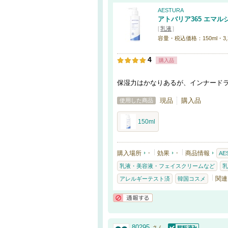
AESTURA
アトバリア365 エマル
[
乳液
]
容量・税込価格：150ml・3,
4
購入品
保湿力はかなりあるが、インナード
現品
購入品
使用した商品
150ml
購入場所
-
効果
-
商品情報
AE
乳液・美容液・フェイスクリームなど
乳
関連
アレルギーテスト済
韓国コスメ
通報する
80295
さん