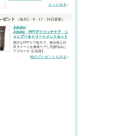
もっとみる
レゼント
（毎月1・9・17・24日更新）
JoluXe/
JoluXe PPTデイリッチケア シ
ャンプー＆トリートメントセット
贅沢なPPTケア処方で、無自覚な日
常ダメージを徹底ケアし毛髪悩みに
アプローチ【1名様】
他のプレゼントもみる