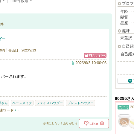
順
Like件数順
プロフ
年齢
･
髪質
･
星座
･
件
趣味
未選択
ダー
自己紹
0円
発売日：2023/2/13
自己紹
2026/6/3 19:00:06
カバーされます。
80295
燥さん
ベースメイク
フェイスパウダー
プレストパウダー
20
連ワード
-
Like
0
参考にしたい！ありがとう