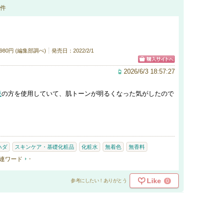
件
980円 (編集部調べ)
発売日：2022/2/1
2026/6/3 18:57:27
液
の方を使用していて、肌トーンが明るくなった気がしたので
ハダ
スキンケア・基礎化粧品
化粧水
無着色
無香料
連ワード
-
Like
0
参考にしたい！ありがとう