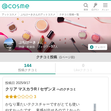
@cosme
アットコスメ
ぷちけーきさんのアットコスメ
クチコミ投稿一覧
ぷちけーき
さん
57
39歳
乾燥肌
フォロー
クチコミ投稿
(1ページ目)
144
0
投稿クチコミ
Likeクチコミ
投稿日
2025/9/17
クリア マスカラR / セザンヌ
へのクチコミ
3
かなり重たいテクスチャーですがとても使い
やすかったです。 束感が出せるのでよかった