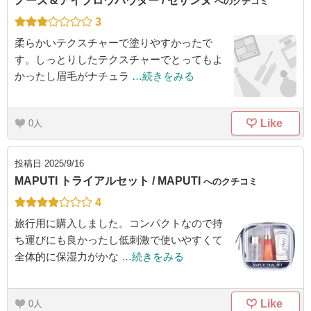
ノーズ＆アイブロウパウダー / セザンヌ
へのクチコミ
3
柔らかいテクスチャーで塗りやすかったで
す。しっとりしたテクスチャーでとってもよ
かったし眉毛がナチュラ
…続きをみる
Like
0
投稿日
2025/9/16
MAPUTI トライアルセット / MAPUTI
へのクチコミ
4
旅行用に購入しました。コンパクトなので持
ち運びにも良かったし低刺激で使いやすくて
全体的に保湿力がかな
…続きをみる
Like
0