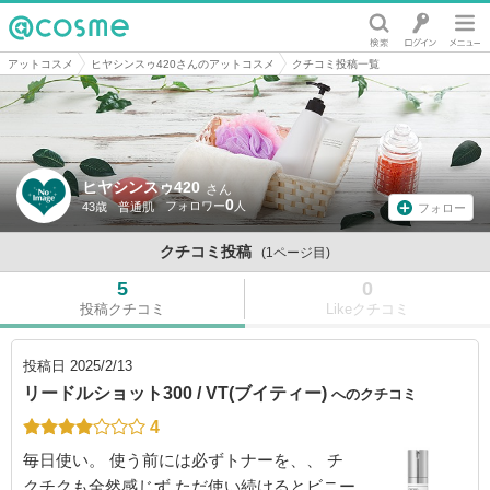
@cosme
アットコスメ
ヒヤシンスゥ420さんのアットコスメ
クチコミ投稿一覧
ヒヤシンスゥ420
さん
0
43歳
普通肌
フォロー
クチコミ投稿
(1ページ目)
5
0
投稿クチコミ
Likeクチコミ
投稿日
2025/2/13
リードルショット300 / VT(ブイティー)
へのクチコミ
4
毎日使い。 使う前には必ずトナーを、、 チ
クチクも全然感じず ただ使い続けるとビニー