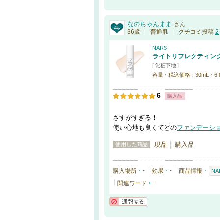
通報する
なのちゃんまま
さん
36歳
普通肌
クチコミ投稿
2
NARS
ライトリフレクティン
[
化粧下地
]
容量・税込価格：30mL・6,
6
購入品
さすがすぎる！
使い心地も良くてどの
ファンデーシ
現品
購入品
使用した商品
購入場所
-
効果
-
商品情報
NA
関連ワード
-
通報する