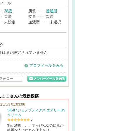
→
ィール
･･
38歳
肌質
･･･
普通肌
･･
普通
髪量
･･･
普通
･･
未設定
血液型
･･･
未選択
介
介はまだ設定されていません
プロフィールをみる
フォロー
んままさんの最新投稿
25/5/3 01:03:06
SK-II / ジェノプティクス エアリーUV
クリーム
7
艶が綺麗、、、すっぴんなのに肌が
綺麗な人になれる仕上がり。…