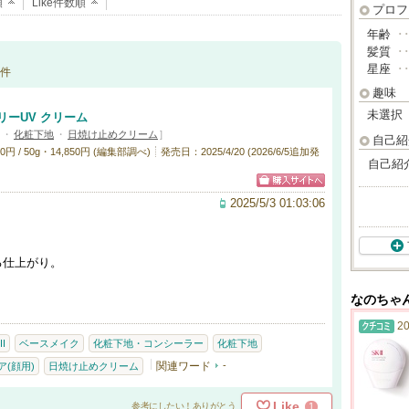
順
Like件数順
プロフ
年齢
･
髪質
･
星座
･
件
趣味
未選択
リーUV クリーム
・
化粧下地
・
日焼け止めクリーム
]
自己紹
 / 50g・14,850円 (編集部調べ)
発売日：2025/4/20 (2026/6/5追加発
自己紹
2025/5/3 01:03:06
る仕上がり。
なのちゃ
20
II
ベースメイク
化粧下地・コンシーラー
化粧下地
関連ワード
-
(顔用)
日焼け止めクリーム
Like
1
参考にしたい！ありがとう