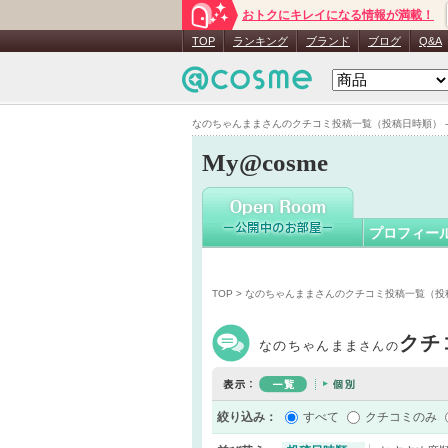
おトクにキレイになる情報が満載！
なのちゃ
TOP
ランキング
ブランド
ブログ
Q&A
なのちゃんままさんのクチコミ投稿一覧（投稿日時順） - M
My@cosme
プロフィー
TOP
> なのちゃんままさんのクチコミ投稿一覧（投
クチ
なのちゃんまま
さんの
絞り込み：
すべて
クチコミのみ