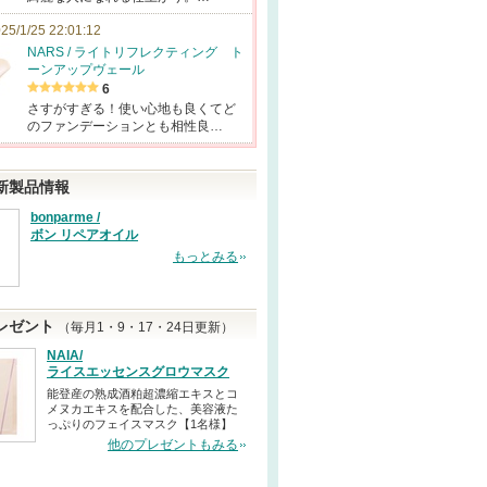
25/1/25 22:01:12
NARS / ライトリフレクティング ト
ーンアップヴェール
6
さすがすぎる！使い心地も良くてど
のファンデーションとも相性良…
新製品情報
bonparme /
ボン リペアオイル
もっとみる
レゼント
（毎月1・9・17・24日更新）
NAIA/
ライスエッセンスグロウマスク
能登産の熟成酒粕超濃縮エキスとコ
メヌカエキスを配合した、美容液た
っぷりのフェイスマスク【1名様】
他のプレゼントもみる