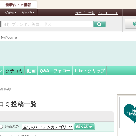
新着おトク情報
んまま
フォロー
さん
お買物
その他
カテゴリ一覧
ベストコスメ
y@cosme
ル
クチコミ
動画
Q&A
フォロー
Like・クリップ
稿日時順）
コミ投稿一覧
評価のみ