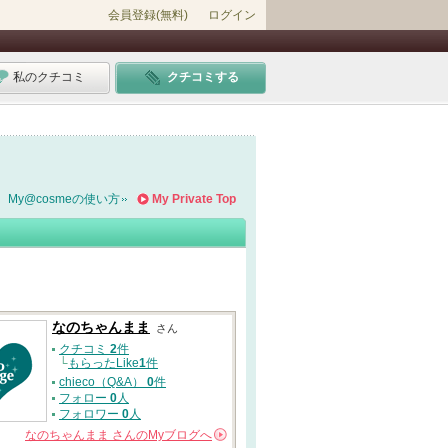
会員登録(無料)
ログイン
私のクチコミ
クチコミする
My@cosmeの使い方
My Private Top
なのちゃんまま
さん
クチコミ
2
件
└
もらったLike
1
件
chieco（Q&A）
0
件
フォロー
0
人
フォロワー
0
人
なのちゃんまま
さんの
Myブログへ