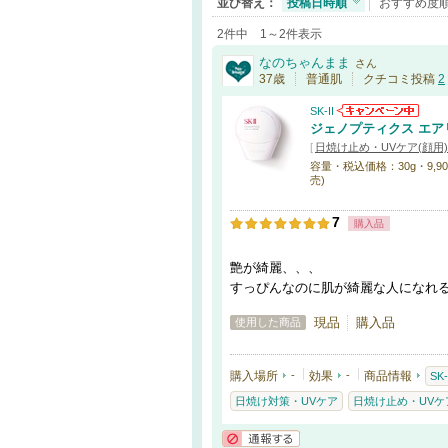
並び替え：
投稿日時順
おすすめ度
2件中 1～2件表示
なのちゃんまま
さん
37歳
普通肌
クチコミ投稿
2
SK-II
ジェノプティクス エア
[
日焼け止め・UVケア(顔用)
容量・税込価格：30g・9,900円
売)
7
購入品
艶が綺麗、、、
すっぴんなのに肌が綺麗な人になれ
現品
購入品
使用した商品
購入場所
-
効果
-
商品情報
SK-
日焼け対策・UVケア
日焼け止め・UVケア