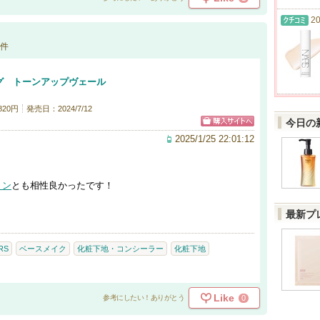
20
件
グ トーンアップヴェール
820円
発売日：2024/7/12
今日の
2025/1/25 22:01:12
ョン
とも相性良かったです！
最新プ
RS
ベースメイク
化粧下地・コンシーラー
化粧下地
Like
0
参考にしたい！ありがとう