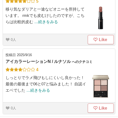
5
移り気なダリアと一途なピオニーを所持して
います。 rmkでも皮むけしたのですが、こち
らは比較的皮む
…続きをみる
Like
0
投稿日
2025/9/16
アイカラーレーションN / ルナソル
へのクチコミ
4
しっとりでラメ飛びもしにくいし良かった！
最後の最後まで06と07と悩みました！ 自認イ
エベでした
…続きをみる
Like
0