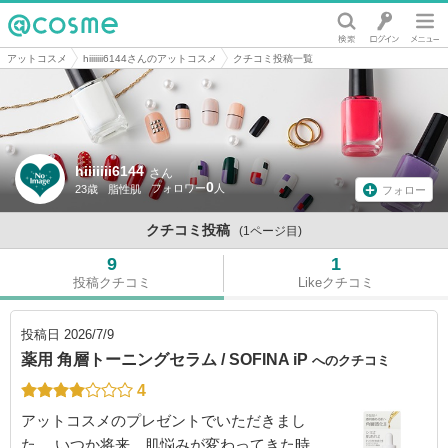
@cosme
アットコスメ
hiiiiiii6144さんのアットコスメ
クチコミ投稿一覧
hiiiiiii6144
さん
0
23歳
脂性肌
フォロー
クチコミ投稿
(1ページ目)
9
1
投稿クチコミ
Likeクチコミ
投稿日
2026/7/9
薬用 角層トーニングセラム / SOFINA iP
へのクチコミ
4
アットコスメのプレゼントでいただきまし
た。 いつか将来、肌悩みが変わってきた時