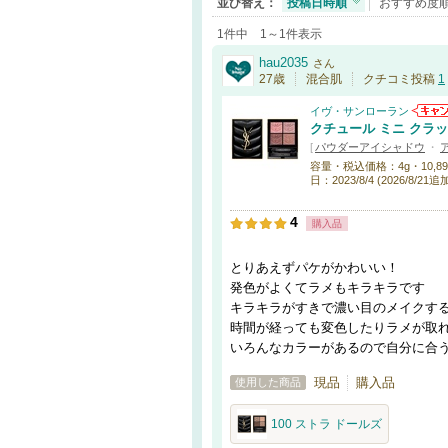
並び替え：
投稿日時順
おすすめ度
1件中 1～1件表示
hau2035
さん
27歳
混合肌
クチコミ投稿
1
イヴ・サンローラン
クチュール ミニ クラ
[
パウダーアイシャドウ
・
容量・税込価格：4g・10,890円 / 
日：2023/8/4 (2026/8/21
4
購入品
とりあえずパケがかわいい！
発色がよくてラメもキラキラです
キラキラがすきで濃い目のメイクす
時間が経っても変色したりラメが取
いろんなカラーがあるので自分に合
現品
購入品
使用した商品
100 ストラ ドールズ