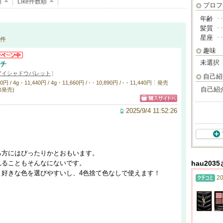
順
Like件数順
プロフ
年齢
･
髪質
･
星座
･
件
趣味
未選択
ッチ
アイシャドウパレット
]
自己紹
4g・11,440円 / 4g・11,660円 / -・10,890円 / -・11,440円
発売
自己紹
追加発売)
2025/9/4 11:52:26
る方にはぴったりかとおもいます。
れることもそんなにないです。
hau20
う好きな色を選びやすいし、4色捨て色なしで使えます！
20