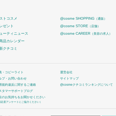
ストコスメ
@cosme SHOPPING
（通販）
レゼント
@cosme STORE
（店舗）
ューティニュース
@cosme CAREER
（美容の求人）
商品カレンダー
新クチコミ
責・コピーライト
運営会社
ルプ・お問い合わせ
サイトマップ
用規約違反に関するご連絡
@cosmeクチコミランキングについて
スタマーサポートブログ
在のお気持ちをお聞かせください
満足度アンケートにご協力ください）