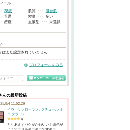
→
ィール
･･
28歳
肌質
･･･
混合肌
･･
普通
髪量
･･･
多い
･･
蟹座
血液型
･･･
未選択
介
介はまだ設定されていません
プロフィールをみる
フォロー
35さんの最新投稿
25/9/4 11:52:26
イヴ・サンローラン / クチュール ミ
ニ クラッチ
4
とりあえずパケがかわいい！発色が
よくてラメもキラキラですキラ…