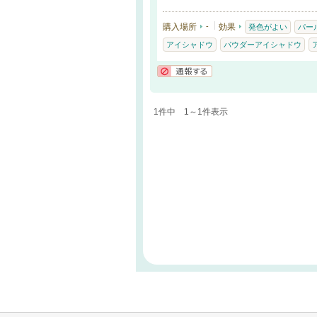
購入場所
-
効果
発色がよい
パー
アイシャドウ
パウダーアイシャドウ
通報する
1件中 1～1件表示