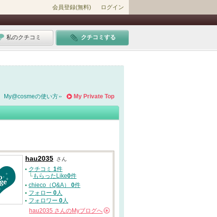
会員登録(無料)
ログイン
私のクチコミ
クチコミする
My@cosmeの使い方
My Private Top
hau2035
さん
クチコミ
1
件
└
もらったLike
0
件
chieco（Q&A）
0
件
フォロー
0
人
フォロワー
0
人
hau2035
さんの
Myブログへ