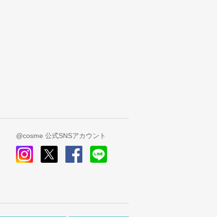
@cosme 公式SNSアカウント
instagram
x
facebook
line