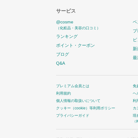
サービス
@cosme
ベ
（化粧品・美容の口コミ）
プ
ランキング
ビ
ポイント・クーポン
新
ブログ
最
Q&A
プレミアム会員とは
免
利用規約
ヘ
個人情報の取扱いについて
利
クッキー（cookie）等利用ポリシー
カ
プライバシーガイド
現
（