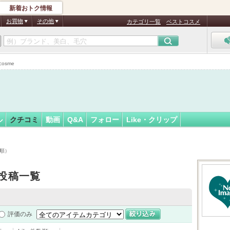
新着おトク情報
フォロー
ん
お買物
その他
カテゴリ一覧
ベストコスメ
osme
ル
クチコミ
動画
Q&A
フォロー
Like・クリップ
時順）
投稿一覧
評価のみ