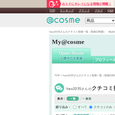
おトクにキレイになる情報が満載！
hau2035
さ
TOP
ランキング
ブランド
ブログ
Q&A
hau2035さんのクチコミ投稿一覧（投稿日時順） - My@c
My@cosme
プロフィー
TOP
> hau2035さんのクチコミ投稿一覧（投稿日
クチコミ
hau2035
さんの
絞り込み：
すべて
クチコミのみ