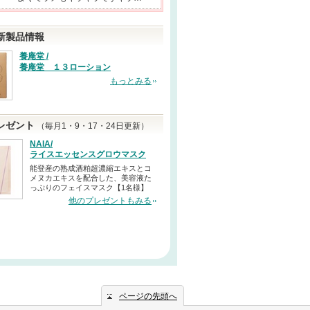
新製品情報
養庵堂 /
養庵堂 １３ローション
もっとみる
レゼント
（毎月1・9・17・24日更新）
NAIA/
ライスエッセンスグロウマスク
能登産の熟成酒粕超濃縮エキスとコ
メヌカエキスを配合した、美容液た
っぷりのフェイスマスク【1名様】
他のプレゼントもみる
ページの先頭へ