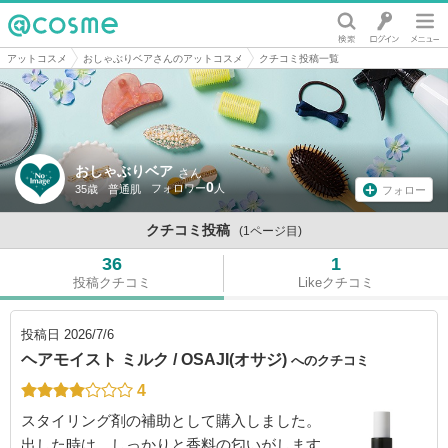
@cosme
アットコスメ
おしゃぶりベアさんのアットコスメ
クチコミ投稿一覧
おしゃぶりベア
さん
0
35歳
普通肌
フォロー
クチコミ投稿
(1ページ目)
36
1
投稿クチコミ
Likeクチコミ
投稿日
2026/7/6
ヘアモイスト ミルク / OSAJI(オサジ)
へのクチコミ
4
スタイリング剤の補助として購入しました。
出した時は、しっかりと香料の匂いがします