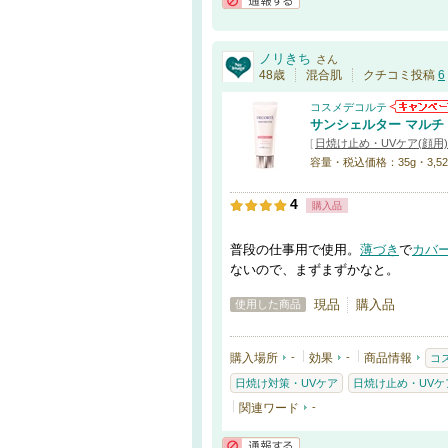
通報する
ノリきち
さん
48歳
混合肌
クチコミ投稿
6
コスメデコルテ
サンシェルター マルチ
[
日焼け止め・UVケア(顔用)
容量・税込価格：35g・3,52
4
購入品
普段の仕事用で使用。
薄づき
で
カバ
ないので、まずまずかなと。
現品
購入品
使用した商品
購入場所
-
効果
-
商品情報
コ
日焼け対策・UVケア
日焼け止め・UVケア
関連ワード
-