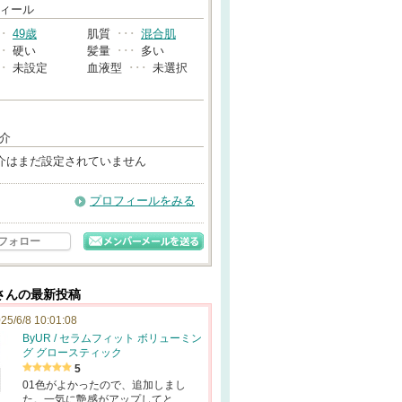
→
ィール
･･
49歳
肌質
･･･
混合肌
･･
硬い
髪量
･･･
多い
･･
未設定
血液型
･･･
未選択
介
介はまだ設定されていません
プロフィールをみる
フォロー
さんの最新投稿
25/6/8 10:01:08
ByUR / セラムフィット ボリューミン
グ グロースティック
5
01色がよかったので、追加しまし
た。一気に艶感がアップしてと…