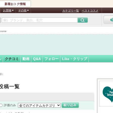
新着おトク情報
フォロー
さん
お買物
その他
カテゴリ一覧
ベストコスメ
osme
ル
クチコミ
動画
Q&A
フォロー
Like・クリップ
順）
投稿一覧
評価のみ