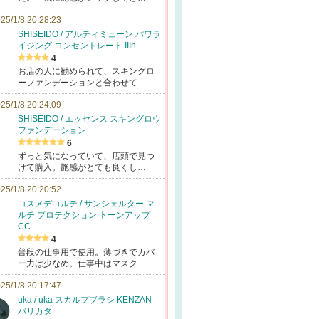
25/1/8 20:28:23
SHISEIDO / アルティミューン パワラ
イジング コンセントレート IIIn
4
お店の人に勧められて、スキングロ
ーファンデーションと合わせて…
25/1/8 20:24:09
SHISEIDO / エッセンス スキングロウ
ファンデーション
6
ずっと気になっていて、店頭で見つ
けて購入。艶感がとても良くし…
25/1/8 20:20:52
コスメデコルテ / サンシェルター マ
ルチ プロテクション トーンアップ
CC
4
普段の仕事用で使用。薄づきでカバ
ー力は少なめ。仕事中はマスク…
25/1/8 20:17:47
uka / uka スカルプブラシ KENZAN
バリカタ