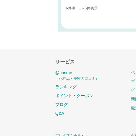
6件中 1～5件表示
サービス
@cosme
ベ
（化粧品・美容の口コミ）
プ
ランキング
ビ
ポイント・クーポン
新
ブログ
最
Q&A
プレミアム会員とは
免