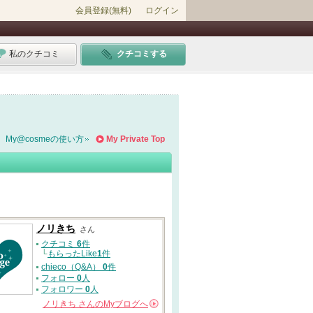
会員登録(無料)
ログイン
私のクチコミ
クチコミする
My@cosmeの使い方
My Private Top
ノリきち
さん
クチコミ
6
件
└
もらったLike
1
件
chieco（Q&A）
0
件
フォロー
0
人
フォロワー
0
人
ノリきち
さんの
Myブログへ