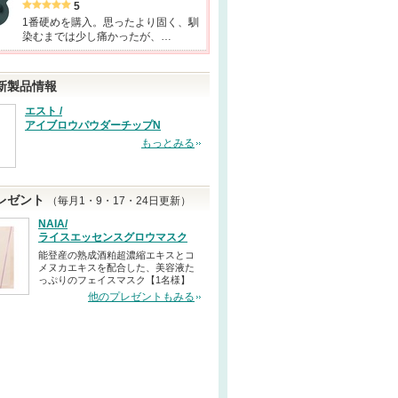
5
1番硬めを購入。思ったより固く、馴
染むまでは少し痛かったが、…
新製品情報
エスト /
アイブロウパウダーチップN
もっとみる
レゼント
（毎月1・9・17・24日更新）
NAIA/
ライスエッセンスグロウマスク
能登産の熟成酒粕超濃縮エキスとコ
メヌカエキスを配合した、美容液た
っぷりのフェイスマスク【1名様】
他のプレゼントもみる