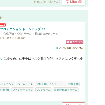
Like
0
参考にしたい！ありがとう
件
 プロテクション トーンアップCC
・
化粧下地
・
CCクリーム
・
日焼け止めクリーム
]
0円
発売日：2023/2/16
2025/1/8 20:20:52
ー力
は少なめ。仕事中はマスク着用だが、マスクにつく事も少
スメデコルテ
ベースメイク
化粧下地・コンシーラー
化粧下地
(顔用)
ファンデーション
CCクリーム
日焼け止めクリーム