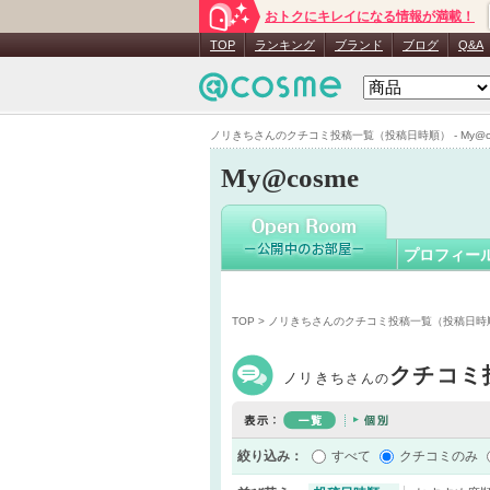
おトクにキレイになる情報が満載！
ノリきち
TOP
ランキング
ブランド
ブログ
Q&A
ノリきちさんのクチコミ投稿一覧（投稿日時順） - My@c
My@cosme
プロフィー
TOP
> ノリきちさんのクチコミ投稿一覧（投稿日時
クチコミ
ノリきち
さんの
絞り込み：
すべて
クチコミのみ