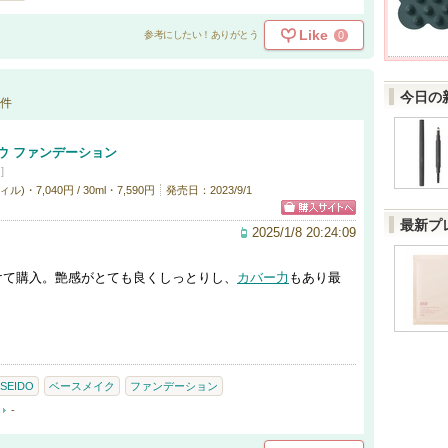
Like
0
参考にしたい！ありがとう
今日の
件
ウ ファンデーション
]
・7,040円 / 30ml・7,590円
発売日：2023/9/1
最新プ
2025/1/8 20:24:09
けて購入。艶感がとても良くしっとりし、
カバー力
もあり最
ISEIDO
ベースメイク
ファンデーション
-