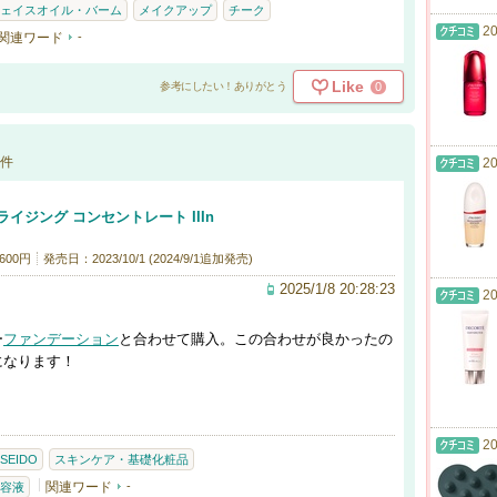
ェイスオイル・バーム
メイクアップ
チーク
20
関連ワード
-
Like
0
参考にしたい！ありがとう
件
20
イジング コンセントレート IIIn
600円
発売日：2023/10/1 (2024/9/1追加発売)
2025/1/8 20:28:23
20
ー
ファンデーション
と合わせて購入。この合わせが良かったの
になります！
20
ISEIDO
スキンケア・基礎化粧品
関連ワード
-
容液