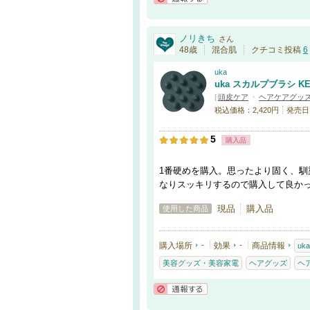
通報する
ノリきち
さん
48歳
混合肌
クチコミ投稿
6
uka
uka スカルプブラシ K
[
頭皮ケア
・
ヘアケアグッ
税込価格：2,420円
発売日
5
購入品
1番硬めを購入。思ったより固く、
なりスッキリするので購入して良か
現品
購入品
使用した商品
購入場所
-
効果
-
商品情報
uka
美容グッズ・美容家電
ヘアグッズ
ヘ
通報する