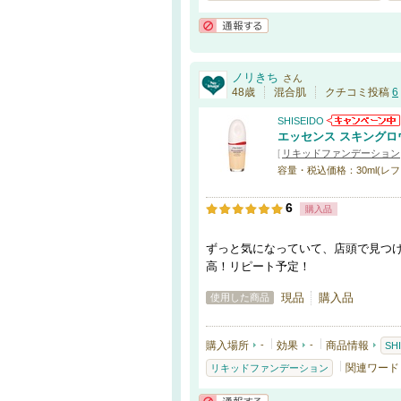
通報する
ノリきち
さん
48歳
混合肌
クチコミ投稿
6
SHISEIDO
エッセンス スキングロ
[
リキッドファンデーション
容量・税込価格：30ml(レフィル)
6
購入品
ずっと気になっていて、店頭で見つ
高！リピート予定！
現品
購入品
使用した商品
購入場所
-
効果
-
商品情報
SH
関連ワード
リキッドファンデーション