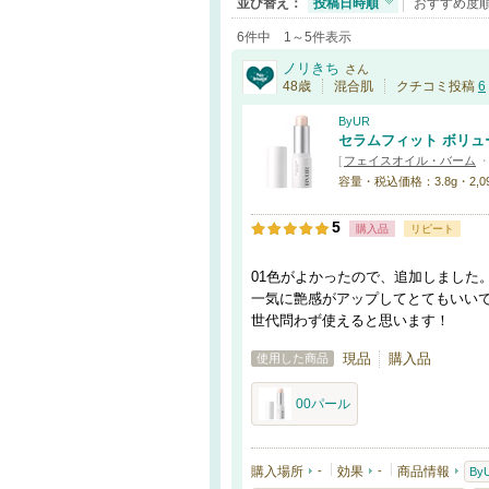
並び替え：
投稿日時順
おすすめ度
6件中 1～5件表示
ノリきち
さん
48歳
混合肌
クチコミ投稿
6
ByUR
セラムフィット ボリュ
[
フェイスオイル・バーム
容量・税込価格：3.8g・2,090
5
購入品
リピート
01色がよかったので、追加しました
一気に艶感がアップしてとてもいい
世代問わず使えると思います！
現品
購入品
使用した商品
00パール
購入場所
-
効果
-
商品情報
By