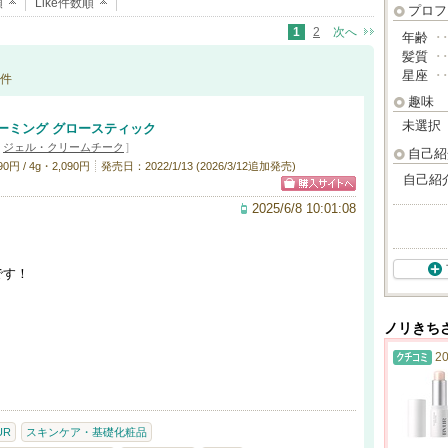
順
Like件数順
プロフ
1
2
次へ
年齢
･
髪質
･
星座
･
件
趣味
未選択
ーミング グロースティック
・
ジェル・クリームチーク
]
自己紹
円 / 4g・2,090円
発売日：2022/1/13 (2026/3/12追加発売)
自己紹
2025/6/8 10:01:08
。
です！
ノリきち
20
UR
スキンケア・基礎化粧品