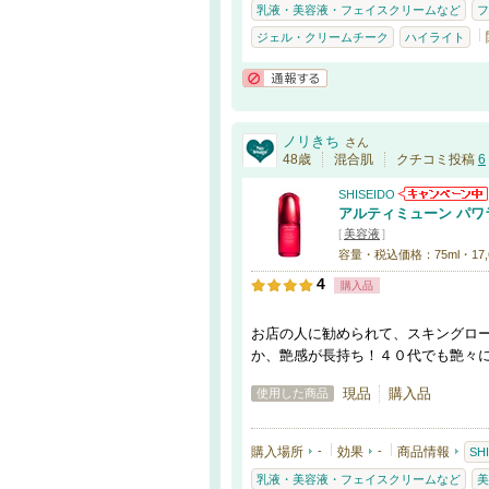
乳液・美容液・フェイスクリームなど
フ
ジェル・クリームチーク
ハイライト
通報する
ノリきち
さん
48歳
混合肌
クチコミ投稿
6
SHISEIDO
アルティミューン パワラ
[
美容液
]
容量・税込価格：75ml・17,
4
購入品
お店の人に勧められて、スキングロ
か、艶感が長持ち！４０代でも艶々
現品
購入品
使用した商品
購入場所
-
効果
-
商品情報
SH
乳液・美容液・フェイスクリームなど
美