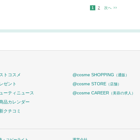
1
2
次へ
ストコスメ
@cosme SHOPPING
（通販）
レゼント
@cosme STORE
（店舗）
ューティニュース
@cosme CAREER
（美容の求人）
商品カレンダー
新クチコミ
責・コピーライト
運営会社