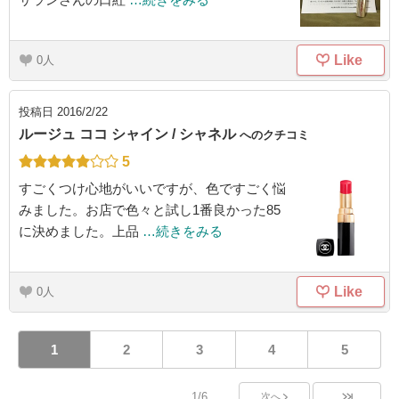
Like
0
投稿日
2016/2/22
ルージュ ココ シャイン / シャネル
へのクチコミ
5
すごくつけ心地がいいですが、色ですごく悩
みました。お店で色々と試し1番良かった85
に決めました。上品
…続きをみる
Like
0
1
2
3
4
5
1/6
次へ