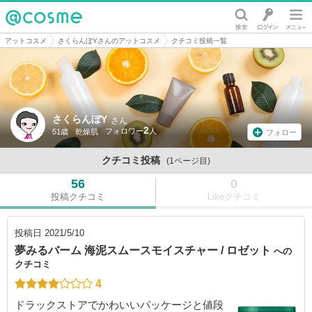
@cosme
アットコスメ
さくらんぼYさんのアットコスメ
クチコミ投稿一覧
さくらんぼY
さん
2
51歳
乾燥肌
フォロー
クチコミ投稿
(1ページ目)
56
0
投稿クチコミ
Likeクチコミ
投稿日
2021/5/10
夢みるバーム 海泥スムースモイスチャー / ロゼット
への
クチコミ
4
ドラックストアでかわいいパッケージと値段