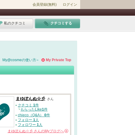
会員登録(無料)
ログイン
私のクチコミ
クチコミする
My@cosmeの使い方
My Private Top
まゆぽんぬ☆彡
さん
クチコミ
1
件
└
もらったLike
1
件
chieco（Q&A）
0
件
フォロー
1
人
フォロワー
1
人
まゆぽんぬ☆彡
さんの
Myブログへ