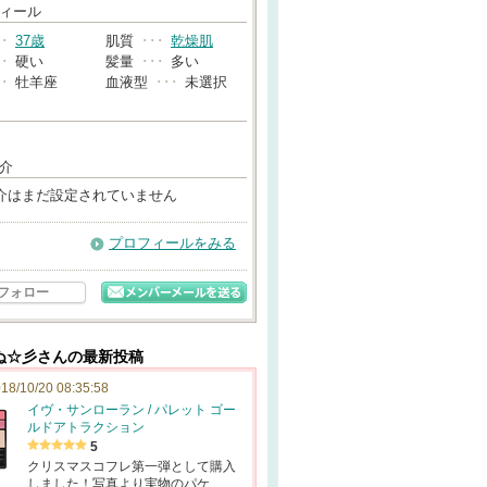
→
ィール
･･
37歳
肌質
･･･
乾燥肌
･･
硬い
髪量
･･･
多い
･･
牡羊座
血液型
･･･
未選択
介
介はまだ設定されていません
プロフィールをみる
フォロー
ぬ☆彡さんの最新投稿
18/10/20 08:35:58
イヴ・サンローラン / パレット ゴー
ルドアトラクション
5
クリスマスコフレ第一弾として購入
しました！写真より実物のパケ…