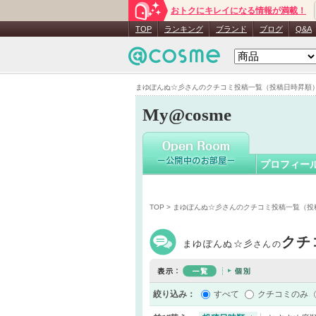
おトクにキレイになる情報が満載！
まゆぽん
TOP
ランキング
ブランド
ブログ
Q&A
まゆぽんぬ☆彡さんのクチコミ投稿一覧（投稿日時昇順） - 
My@cosme
プロフィー
TOP
> まゆぽんぬ☆彡さんのクチコミ投稿一覧（投
クチ
まゆぽんぬ☆彡
さんの
絞り込み：
すべて
クチコミのみ