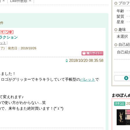
順
Like件数順
プロフ
年齢
･
髪質
･
星座
･
件
趣味
未選択
ラクション
ット
]
自己紹
了)
発売日：2018/10/26
自己紹
2018/10/20 08:35:58
しました！
！ロゴがグリッターでキラキラしていて手帳型の
パレット
で
まゆぽん
て変えれます♪
で使い方がわからない...笑
20
来年もまた絶対買います！(*´ｪ`*)