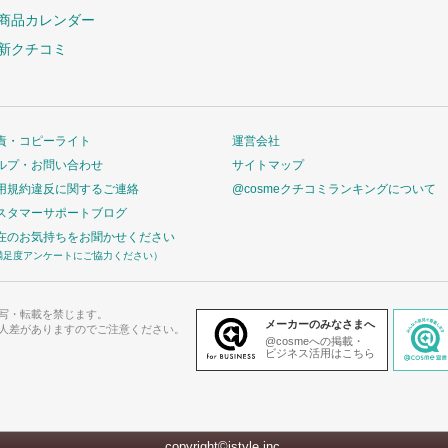
商品カレンダー
新クチコミ
責・コピーライト
運営会社
ルプ・お問い合わせ
サイトマップ
用規約違反に関するご連絡
@cosmeクチコミランキングについて
スタマーサポートブログ
在のお気持ちをお聞かせください
満足度アンケートにご協力ください）
写・転載を禁じます。
メーカーのみなさまへ
人差がありますのでご注意ください。
@cosmeへの掲載・
ビジネス活用はこちら
copyright©istyle,inc.