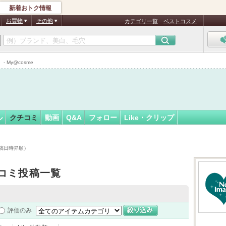
新着おトク情報
ぬ☆彡
フォロー
さん
お買物
その他
カテゴリ一覧
ベストコスメ
My@cosme
ル
クチコミ
動画
Q&A
フォロー
Like・クリップ
稿日時昇順）
コミ投稿一覧
評価のみ