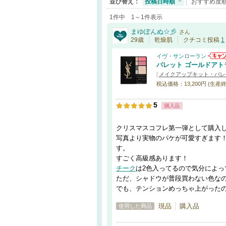
並び替え：
投稿日時順
おすすめ度
1件中 1～1件表示
まゆぽんぬ☆彡
さん
29歳
乾燥肌
クチコミ投稿
1
イヴ・サンローラン
パレット ゴールドアト
[
メイクアップキット・パレ
税込価格：13,200円 (生産終
5
購入品
クリスマスコフレ第一弾として購入
写真より実物のパケが可愛すぎます
す。
すごく高級感あります！
チーク
は2色入ってるので気分によっ
ただ、シャドウが普段買わない色なの
でも、テンションめっちゃ上がったので、
現品
購入品
使用した商品