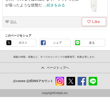
が張ったような状態だ
…続きをみる
Like
33
このページをシェア
ポスト
シェア
送る
掲載の情報・画像など、すべてのコンテンツの無断複写、転載を禁じます。
ページトップへ
@cosme
公式SNSアカウント
instag
x
faceb
line
ram
ook
copyright©istyle,inc.