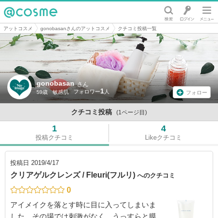
@cosme
アットコスメ
gonobasanさんのアットコスメ
クチコミ投稿一覧
gonobasan
さん
1
59歳
敏感肌
フォロー
クチコミ投稿
(1ページ目)
1
4
投稿クチコミ
Likeクチコミ
投稿日
2019/4/17
クリアゲルクレンズ / Fleuri(フルリ)
へのクチコミ
0
アイメイクを落とす時に目に入ってしまいま
した。その場では刺激がなく、うっすらと膜