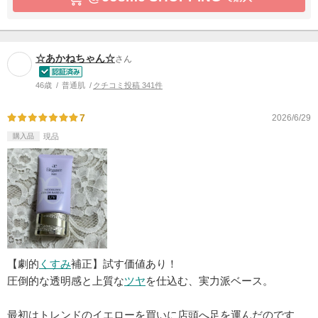
☆あかねちゃん☆
さん
46歳
普通肌
クチコミ投稿 341件
7
2026/6/29
購入品
現品
【劇的
くすみ
補正】試す価値あり！
圧倒的な透明感と上質な
ツヤ
を仕込む、実力派ベース。
最初はトレンドのイエローを買いに店頭へ足を運んだのです