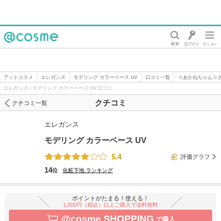
@cosme
アットコスメ
エレガンス
モデリング カラーベース UV
口コミ一覧
☆あかねちゃん☆
エレガンス / モデリング カラーベース UV 口コミ
クチコミ
クチコミ一覧
エレガンス
モデリング カラーベース UV
5.4
評価グラフ
14
位
化粧下地
ランキング
ポイントがたまる！使える！
1,500円（税込）以上ご購入で送料無料
@cosme SHOPPING
で購入