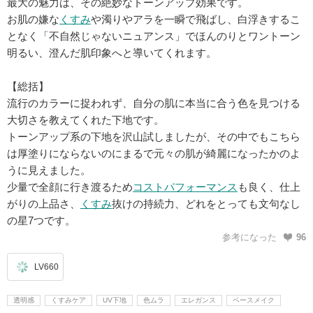
最大の魅力は、その絶妙なトーンアップ効果です。
お肌の嫌な
くすみ
や濁りやアラを一瞬で飛ばし、白浮きするこ
となく「不自然じゃないニュアンス」でほんのりとワントーン
明るい、澄んだ肌印象へと導いてくれます。
【総括】
流行のカラーに捉われず、自分の肌に本当に合う色を見つける
大切さを教えてくれた下地です。
トーンアップ系の下地を沢山試しましたが、その中でもこちら
は厚塗りにならないのにまるで元々の肌が綺麗になったかのよ
うに見えました。
少量で全顔に行き渡るため
コストパフォーマンス
も良く、仕上
がりの上品さ、
くすみ
抜けの持続力、どれをとっても文句なし
の星7つです。
参考になった
96
LV660
透明感
くすみケア
UV下地
色ムラ
エレガンス
ベースメイク