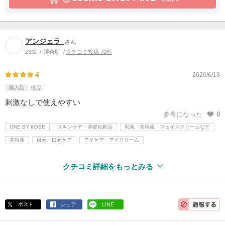
アンジェラ_
さん
23歳
混合肌
クチコミ投稿 70件
4
2026/6/13
購入品
現品
刺激なしで使えやすい
参考になった
0
ONE BY KOSE
スキンケア・基礎化粧品
乳液・美容液・フェイスクリームなど
美容液
目元・口元ケア
アイケア・アイクリーム
クチコミ詳細をもっとみる
ポスト
シェア
LINE