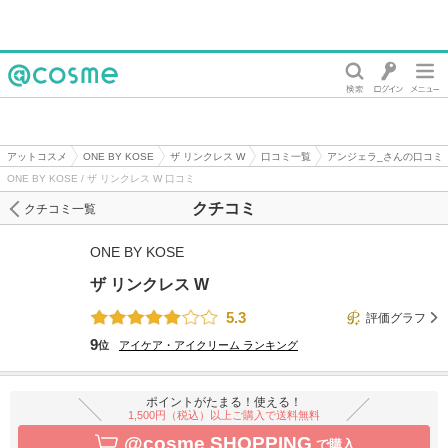
@cosme
アットコスメ
ONE BY KOSE
ザ リンクレス W
口コミ一覧
アンジェラ_さんの口コミ
ONE BY KOSE / ザ リンクレス W 口コミ
クチコミ
クチコミ一覧
ONE BY KOSE
ザ リンクレス W
5.3
評価グラフ
9
位
アイケア・アイクリーム
ランキング
ポイントがたまる！使える！
1,500円（税込）以上ご購入で送料無料
@cosme SHOPPING
で購入