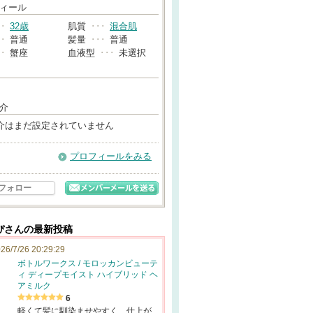
→
ィール
･･
32歳
肌質
･･･
混合肌
･･
普通
髪量
･･･
普通
･･
蟹座
血液型
･･･
未選択
介
介はまだ設定されていません
プロフィールをみる
フォロー
ぴさんの最新投稿
26/7/26 20:29:29
ボトルワークス / モロッカンビューテ
ィ ディープモイスト ハイブリッド ヘ
アミルク
6
軽くて髪に馴染ませやすく、仕上が