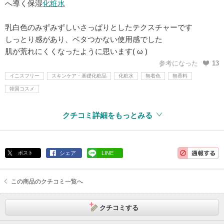
へ導く保湿
化粧水
乳白色のみずみずしいさっぱりとしたテクスチャーです
しっとり感があり、ベタつかない使用感でした
肌が荒れにくくなったように思います( ω )
参考になった
13
イニスフリー
スキンケア・基礎化粧品
化粧水
無着色
無香料
韓国コスメ
クチコミ詳細をもっとみる
ポスト
シェア
LINE
この商品のクチコミ一覧へ
クチコミする