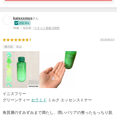
katexxmos
さん
36歳
混合肌
クチコミ投稿 598件
7
2026/6/10
購入品
現品
イニスフリー
グリーンティー
セラミド
ミルク エッセンストナー
角質層のすみずみまで満たし、潤いバリアの整ったもっちり肌