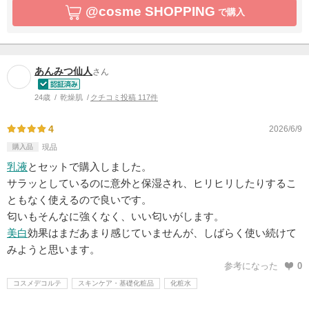
@cosme SHOPPING
で購入
あんみつ仙人
さん
24歳
乾燥肌
クチコミ投稿 117件
4
2026/6/9
購入品
現品
乳液
とセットで購入しました。
サラッとしているのに意外と保湿され、ヒリヒリしたりするこ
ともなく使えるので良いです。
匂いもそんなに強くなく、いい匂いがします。
美白
効果はまだあまり感じていませんが、しばらく使い続けて
みようと思います。
参考になった
0
コスメデコルテ
スキンケア・基礎化粧品
化粧水