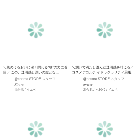
＼肌のうるおいに深く関わる“糖”の力に着
＼潤いで満たし澄んだ透明感を叶える／
目／ この、透明感と潤いの鍵とな
コスメデコルテ イドラクラリティ薬用ブ
る“糖”に似た、独自のコ…
ライトニング エッセ…
@cosme STORE スタッフ
@cosme STORE スタッフ
𝐾𝑖𝑟𝑎𝑟𝑎
ayane
混合肌 / イエベ
混合肌 / ～20代 / イエベ