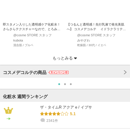
即スタメン入りした透明感ケア化粧水！
【つるんと透明感！先行乳液で発光美肌
さらさらテクスチャーなので、とろみあ
へ】 コスメデコルテ イドラクラリティ
る化粧水が苦手な私には…
ブライト エマルジョ…
@cosme STORE スタッフ
@cosme STORE スタッフ
kubota
みやざわ
混合肌 / ブルベ
乾燥肌 / 30代 / イエベ
もっとみる
コスメデコルテの商品
化粧水 週間ランキング
ザ・タイムR アクア e / イプサ
5.1
2341件
@cosme STORE スタッフ
@cosme STORE スタッフ