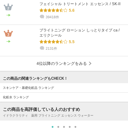
𝐘𝐮𝐦𝐞
スズキ
フェイシャル トリートメント エッセンス / SK-II
混合肌 / 30代 / ブルベ
普通肌 / ～20代 / イエベ
5.6
39418件
ブライトニング ローション しっとりタイプ ca /
エリクシール
5.5
2131件
4位以降のランキングをみる
この商品の関連ランキングもCHECK！
スキンケア・基礎化粧品 ランキング
化粧水 ランキング
この商品を高評価している人のおすすめ
イドラクラリティ 薬用 ブライトニング エッセンス ウォーター