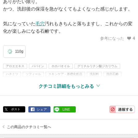
ありがたい限り。
かつ、洗顔後の保湿を急がなくてもよくなった感じがします。
気になっていた
毛穴
汚れもきちんと落ちますし、これからの変
化が楽しみになる石鹸です。
参考になった
4
110g
アロエエキス
パパイン
ホホバオイル
グリチルリチン酸ジカリウム
ハチミツ
ソフィール
スキンケア・基礎化粧品
洗顔料
洗顔石鹸
クレンジング
その他クレンジング
クチコミ詳細をもっとみる
ポスト
シェア
LINE
この商品のクチコミ一覧へ