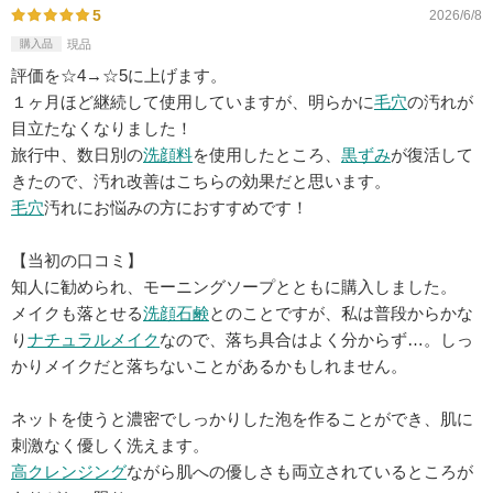
5
2026/6/8
購入品
現品
評価を☆4→☆5に上げます。
１ヶ月ほど継続して使用していますが、明らかに
毛穴
の汚れが
目立たなくなりました！
旅行中、数日別の
洗顔料
を使用したところ、
黒ずみ
が復活して
きたので、汚れ改善はこちらの効果だと思います。
毛穴
汚れにお悩みの方におすすめです！
【当初の口コミ】
知人に勧められ、モーニングソープとともに購入しました。
メイクも落とせる
洗顔石鹸
とのことですが、私は普段からかな
り
ナチュラルメイク
なので、落ち具合はよく分からず…。しっ
かりメイクだと落ちないことがあるかもしれません。
ネットを使うと濃密でしっかりした泡を作ることができ、肌に
刺激なく優しく洗えます。
高クレンジング
ながら肌への優しさも両立されているところが