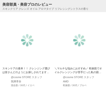
美容部員・美容プロのレビュー
スキンクリア クレンズ オイル アロマタイプ リフレシングシトラスの香り
スキンケアの基本！！ クレンジング選び
＼マルチな悩みにおすすめ／ 乾燥肌でオ
は皆さんどのようにお探しされてます
イルクレンジングが苦手だった私の固定
か？？ クレンジングにも…
概念を覆してくれたおす…
@cosme STORE スタッフ
@cosme STORE スタッフ
我満李奈
AMD
混合肌 / 30代 / イエベ
乾燥肌 / 30代 / ブルベ