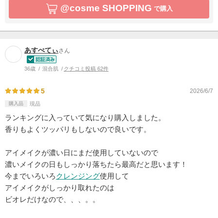
@cosme SHOPPING
で購入
あすぺてぃ
さん
36歳
混合肌
クチコミ投稿 62件
5
2026/6/7
購入品
現品
ランキングに入っていて気になり購入しました。
香りもよくツッパリもしないので良いです。
アイメイクが濃い日にまだ使用していないので
濃いメイクの日もしっかり落ちたら最高だと思います！
今までいろいろ
クレンジング
使用して
アイメイクがしっかり取れたのは
ビオレだけなので、、、。。