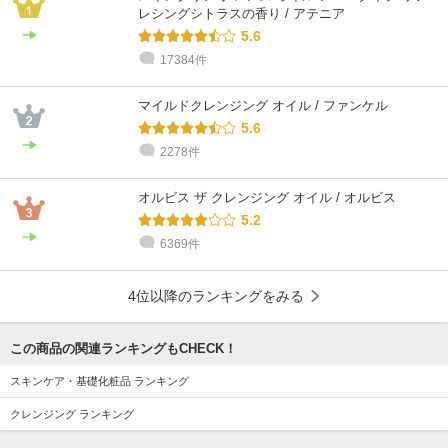
レシングシトラスの香り / アテニア
5.6
17384件
@cosme STORE スタッフ
@cosme STORE スタッフ
@cosme STORE スタッフ
@cosme STORE スタッフ
@cosme STORE スタッフ
@cosme STORE スタッフ
小島
morimoto
はぎわら
しみず
たにぐち
Okumura
脂性肌 / 30代 / ブルベ
乾燥肌 / 30代 / ブルベ
混合肌 / 30代 / イエベ
敏感肌 / ～20代 / イエベ
乾燥肌 / ～20代 / イエベ
乾燥肌 / 30代 / ブルベ
マイルドクレンジング オイル / ファンケル
5.6
2278件
オルビス ザ クレンジング オイル / オルビス
5.2
6369件
4位以降のランキングをみる
この商品の関連ランキングもCHECK！
スキンケア・基礎化粧品 ランキング
クレンジング ランキング