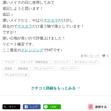
濃いメイクの日に使用してみて
追記しようと思います！
追記→
濃いメイクだと、やはり
マスカラ
だけ少し
残るので
マスカラ
だけ違う物で落としています！
ですが！
使い心地が良いので評価上げました！
リピート確定です。
ここ最近の
クレンジング
でHITです♪
参考になった
1
アテニア
スキンケア・基礎化粧品
クレンジング
オイルクレンジング
無着色
無鉱物油
アルコールフリー
パラベンフリー
アレルギーテスト済
クチコミ詳細をもっとみる
ポスト
シェア
LINE