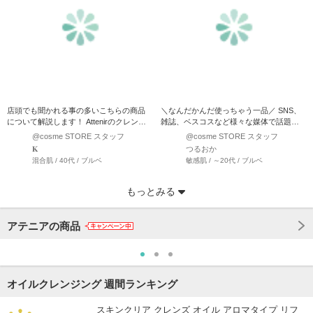
店頭でも聞かれる事の多いこちらの商品
＼なんだかんだ使っちゃう一品／ SNS、
について解説します！ Attenirのクレンジ
雑誌、ベスコスなど様々な媒体で話題の
ングとは↓ …
このクレンジング、使っ…
@cosme STORE スタッフ
@cosme STORE スタッフ
𝐊
つるおか
混合肌 / 40代 / ブルベ
敏感肌 / ～20代 / ブルベ
もっとみる
アテニアの商品
オイルクレンジング 週間ランキング
スキンクリア クレンズ オイル アロマタイプ リフ