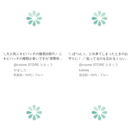
＼大人気ニキビパッチの徹底比較!!!／ ニ
＼ ぽつんっ。と出来てしまったときのお
キビパッチの種類が多いですが 実際何が
守りに！ ／ 貼ってるのを忘れるくらい薄
いいのか分…
くて快適！ でき…
@cosme STORE スタッフ
@cosme STORE スタッフ
やました
kubota
乾燥肌 / 30代 / ブルベ
混合肌 / 30代 / ブルベ