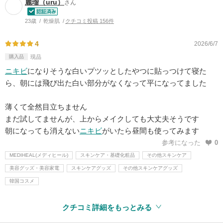
麗瑠（uru）
さん
23歳
乾燥肌
クチコミ投稿 156件
4
2026/6/7
購入品
現品
ニキビ
になりそうな白いプツッとしたやつに貼っつけて寝た
ら、朝には飛び出た白い部分がなくなって平になってました
薄くて全然目立ちません
まだ試してませんが、上からメイクしても大丈夫そうです
朝になっても消えない
ニキビ
がいたら昼間も使ってみます
参考になった
0
MEDIHEAL(メディヒール)
スキンケア・基礎化粧品
その他スキンケア
美容グッズ・美容家電
スキンケアグッズ
その他スキンケアグッズ
韓国コスメ
クチコミ詳細をもっとみる