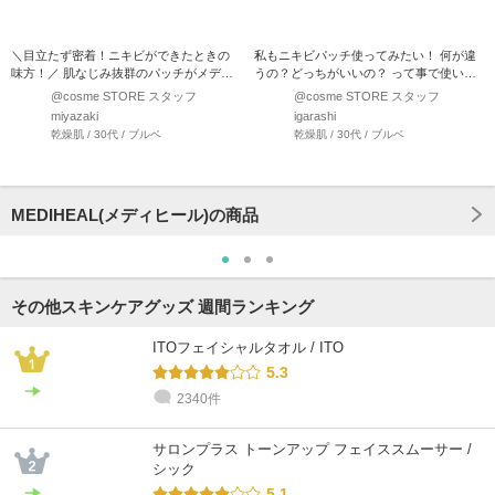
＼目立たず密着！ニキビができたときの
私もニキビパッチ使ってみたい！ 何が違
味方！／ 肌なじみ抜群のパッチがメディ
うの？どっちがいいの？ って事で使い比
ヒールから登場 ♪…
べてみました！ ○…
@cosme STORE スタッフ
@cosme STORE スタッフ
miyazaki
igarashi
乾燥肌 / 30代 / ブルベ
乾燥肌 / 30代 / ブルベ
MEDIHEAL(メディヒール)の商品
その他スキンケアグッズ 週間ランキング
ITOフェイシャルタオル / ITO
5.3
2340件
サロンプラス トーンアップ フェイススムーサー /
シック
5.1