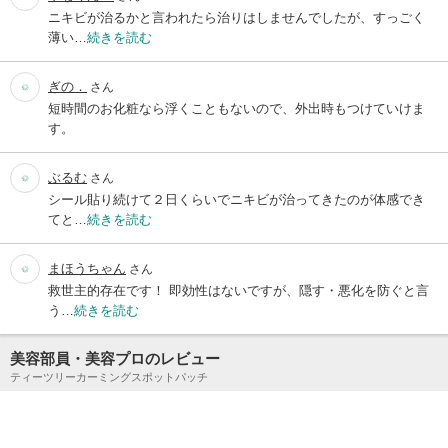
ニキビが治るかと言われたら治りはしませんでしたが、すっごく
薄い…
続きを読む
ぎの．
さん
短時間のお化粧なら浮くこともないので、外出時もつけていけま
す。
ぶるむ
さん
シール貼り続けて２日くらいでニキビが治ってきたのが体感でき
てと…
続きを読む
まほうちゃん
さん
救世主的存在です！ 即効性はないですが、隠す・悪化を防ぐと言
う…
続きを読む
美容部員・美容プロのレビュー
ティーツリーカーミングスポットパッチ