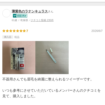
薄紫色のラナンキュラス
さん
61歳
乾燥肌
クチコミ投稿 235件
7
2026/6/7
購入品
現品
不器用さんでも眉毛を綺麗に整えられるツイーザーです。
いつも参考にさせていただいているメンバーさんのクチコミを
見て、購入しました。