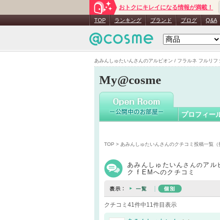
おトクにキレイになる情報が満載！
あみんし
TOP
ランキング
ブランド
ブログ
Q&A
あみんしゅたいんさんのアルビオン / フラルネ フルリファイン
My@cosme
プロフィー
TOP
>
あみんしゅたいんさんのクチコミ投稿一覧（
あみんしゅたいん
アル
さんの
ク f EMへのクチコミ
クチコミ41件中11件目表示