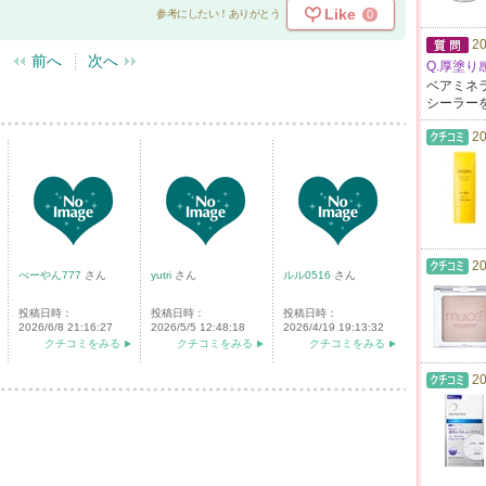
Like
0
参考にしたい！ありがとう
20
前へ
次へ
Q.厚塗
ベアミネ
シーラー
20
20
べーやん777
さん
yutri
さん
ルル0516
さん
投稿日時：
投稿日時：
投稿日時：
2026/6/8 21:16:27
2026/5/5 12:48:18
2026/4/19 19:13:32
クチコミをみる
クチコミをみる
クチコミをみる
20