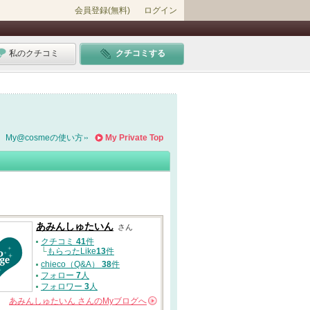
会員登録(無料)
ログイン
私のクチコミ
クチコミする
My@cosmeの使い方
My Private Top
あみんしゅたいん
さん
クチコミ
41
件
└
もらったLike
13
件
chieco（Q&A）
38
件
フォロー
7
人
フォロワー
3
人
あみんしゅたいん
さんの
Myブログへ