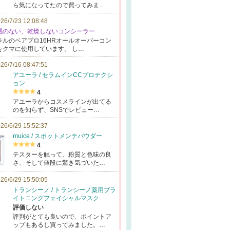
ら気になってたので買ってみま…
26/7/23 12:08:48
り感のない、乾燥しないコンシーラー
ラルの
ベアプロ16H
Rオールオーバ
ーコン
をクマに使用し
ています。
し…
26/7/16 08:47:51
アユーラ / セラムインCCプロテクシ
ョン
4
アユーラからコスメラインが出てる
のを知らず、SNSでレビュー…
26/6/29 15:52:37
muice / スポットメンテパウダー
4
テスターを触って、粉質と色味の良
さ、そして値段に驚き気づいた…
26/6/29 15:50:05
トランシーノ / トランシーノ薬用ブラ
イトニングフェイシャルマスク
評価しない
評判がとても良いので、ポイントア
ップもあるし買ってみました。…