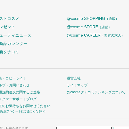
ストコスメ
@cosme SHOPPING
（通販）
レゼント
@cosme STORE
（店舗）
ューティニュース
@cosme CAREER
（美容の求人）
商品カレンダー
新クチコミ
責・コピーライト
運営会社
ルプ・お問い合わせ
サイトマップ
用規約違反に関するご連絡
@cosmeクチコミランキングについて
スタマーサポートブログ
在のお気持ちをお聞かせください
満足度アンケートにご協力ください）
写・転載を禁じます。