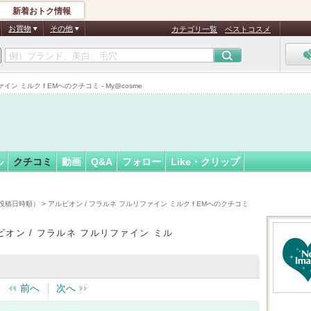
新着おトク情報
ゅたいん
フォロー
さん
お買物
その他
カテゴリ一覧
ベストコスメ
 ミルク f EMへのクチコミ - My@cosme
ル
クチコミ
動画
Q&A
フォロー
Like・クリップ
投稿日時順）
> アルビオン / フラルネ フルリファイン ミルク f EMへのクチコミ
ビオン / フラルネ フルリファイン ミル
前へ
次へ