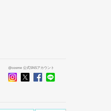
@cosme 公式SNSアカウント
instagram
x
facebook
line