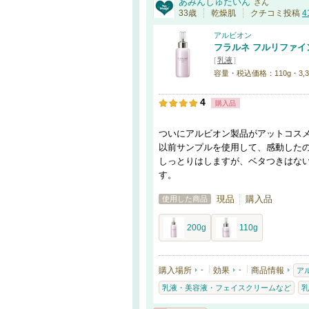
あみんしゅたいん
さん
33歳
乾燥肌
クチコミ投稿
4
アルビオン
フラルネ フルリファイン 
[
乳液
]
容量・税込価格：110g・3,300
4
購入品
ついにアルビオン製品がアットコス
以前サンプルを使用して、感動した
しっとりはしますが、ベタつきはな
す。
現品
購入品
使用した商品
200g
110g
購入場所
-
効果
-
商品情報
ア
乳液・美容液・フェイスクリームなど
乳