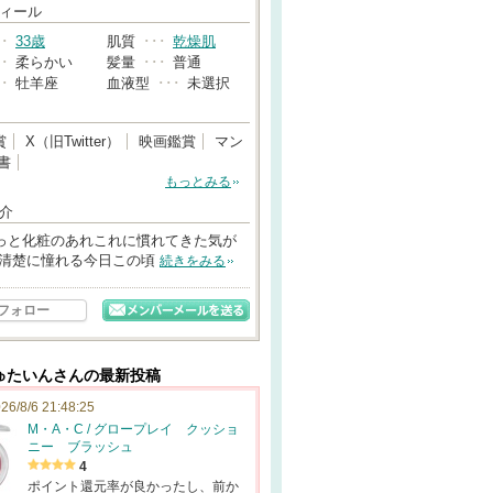
→
ィール
･･
33歳
肌質
･･･
乾燥肌
･･
柔らかい
髪量
･･･
普通
･･
牡羊座
血液型
･･･
未選択
賞
X（旧Twitter）
映画鑑賞
マン
書
もっとみる
介
っと化粧のあれこれに慣れてきた気が
 清楚に憧れる今日この頃
続きをみる
フォロー
ゅたいんさんの最新投稿
26/8/6 21:48:25
M・A・C / グロープレイ クッショ
ニー ブラッシュ
4
ポイント還元率が良かったし、前か