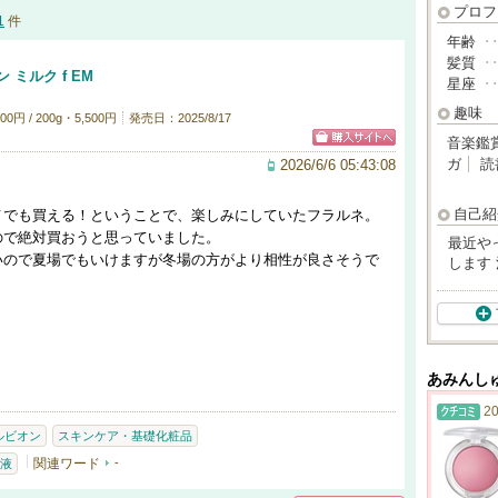
プロフ
1
件
年齢
･
髪質
･
ミルク f EM
星座
･
趣味
円 / 200g・5,500円
発売日：2025/8/17
音楽鑑
ガ
読
2026/6/6 05:43:08
自己紹
メでも買える！ということで、楽しみにしていたフラルネ。
ので絶対買おうと思っていました。
最近や
いので夏場でもいけますが冬場の方がより相性が良さそうで
します
あみんし
20
ルビオン
スキンケア・基礎化粧品
関連ワード
-
液