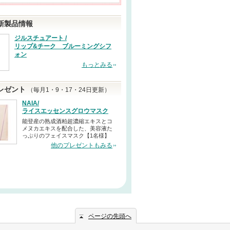
新製品情報
ジルスチュアート /
リップ&チーク ブルーミングシフ
ォン
もっとみる
レゼント
（毎月1・9・17・24日更新）
NAIA/
ライスエッセンスグロウマスク
能登産の熟成酒粕超濃縮エキスとコ
メヌカエキスを配合した、美容液た
っぷりのフェイスマスク【1名様】
他のプレゼントもみる
ページの先頭へ