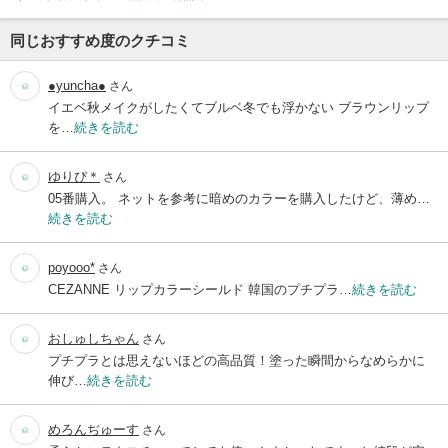
同じおすすめ度のクチコミ
●yuncha●
さん
イエベ秋メイクがしたくてブルベ冬でも浮かない ブラウンリップ
を…
続きを読む
ゆりぴ＊
さん
05番購入。 ネットを参考に暗めのカラーを購入したけど、薄め…
続きを読む
poyooo*
さん
CEZANNE リップカラーシールド 韓国のプチプラ…
続きを読む
おしゅしちゃん
さん
プチプラとは思えないほどの高品質！塗った瞬間からなめらかに
伸び…
続きを読む
めろんぢゅーす
さん