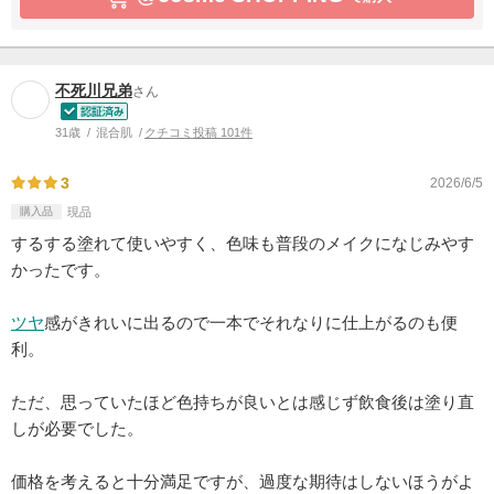
不死川兄弟
さん
31歳
混合肌
クチコミ投稿 101件
3
2026/6/5
購入品
現品
するする塗れて使いやすく、色味も普段のメイクになじみやす
かったです。
ツヤ
感がきれいに出るので一本でそれなりに仕上がるのも便
利。
ただ、思っていたほど色持ちが良いとは感じず飲食後は塗り直
しが必要でした。
価格を考えると十分満足ですが、過度な期待はしないほうがよ