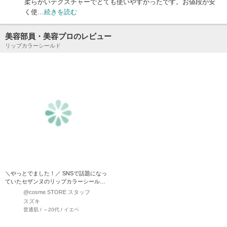
柔らかいテクスチャーでとても使いやすかったです。お値段が安
く使…
続きを読む
美容部員・美容プロのレビュー
リップカラーシールド
＼やっとでました！／ SNSで話題になっ
ていたセザンヌのリップカラーシール
ド、ついに発売しま…
@cosme STORE スタッフ
スズキ
普通肌 / ～20代 / イエベ