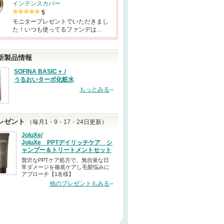
インテンスカバー
5
モニタープレゼントでいただきまし
た！いつも使ってるファンデは…
新製品情報
SOFINA BASIC＋ /
うるおいターボ化粧水
もっとみる
レゼント
（毎月1・9・17・24日更新）
JoluXe/
JoluXe PPTデイリッチケア シ
ャンプー＆トリートメントセット
贅沢なPPTケア処方で、無自覚な日
常ダメージを徹底ケアし毛髪悩みに
アプローチ【1名様】
他のプレゼントもみる