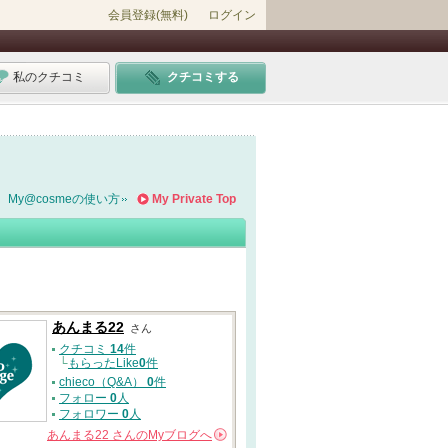
会員登録(無料)
ログイン
私のクチコミ
クチコミする
My@cosmeの使い方
My Private Top
あんまる22
さん
クチコミ
14
件
└
もらったLike
0
件
chieco（Q&A）
0
件
フォロー
0
人
フォロワー
0
人
あんまる22
さんの
Myブログへ