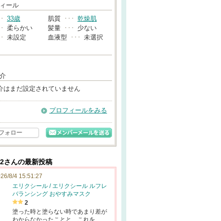
→
ィール
･･
33歳
肌質
･･･
乾燥肌
･･
柔らかい
髪量
･･･
少ない
･･
未設定
血液型
･･･
未選択
介
介はまだ設定されていません
プロフィールをみる
フォロー
22さんの最新投稿
26/8/4 15:51:27
エリクシール / エリクシール ルフレ
バランシング おやすみマスク
2
塗った時と塗らない時であまり差が
わからなかったことと、これを…