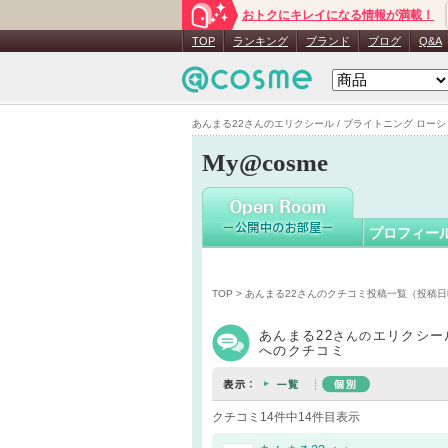
おトクにキレイになる情報が満載！
あんまる2
TOP
ランキング
ブランド
ブログ
Q&A
あんまる22さんのエリクシール / ブライトニング ローション 
My@cosme
プロフィー
TOP
>
あんまる22さんのクチコミ投稿一覧（投稿日
あんまる22
エリクシール
さんの
へのクチコミ
クチコミ14件中14件目表示