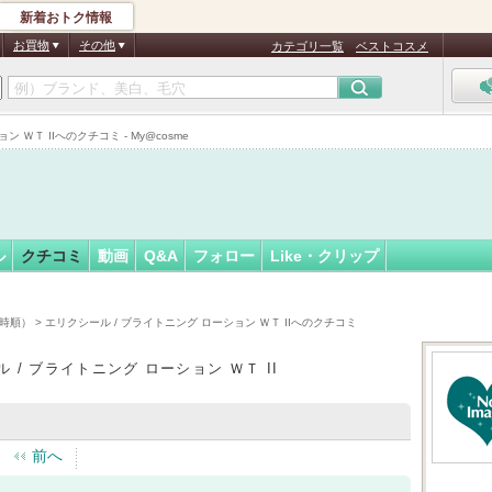
新着おトク情報
2
フォロー
さん
お買物
その他
カテゴリ一覧
ベストコスメ
ＷＴ IIへのクチコミ - My@cosme
ル
クチコミ
動画
Q&A
フォロー
Like・クリップ
時順）
> エリクシール / ブライトニング ローション ＷＴ IIへのクチコミ
 / ブライトニング ローション ＷＴ II
前へ