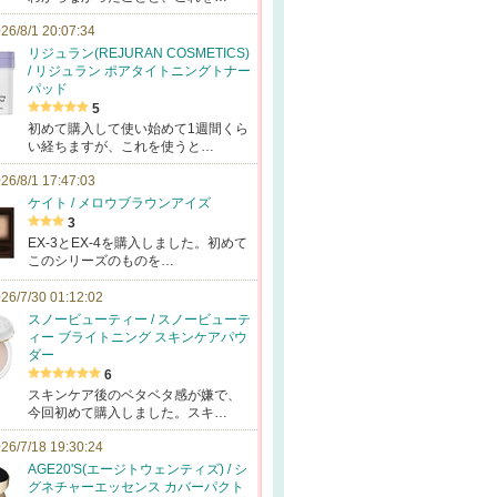
26/8/1 20:07:34
リジュラン(REJURAN COSMETICS)
/ リジュラン ポアタイトニングトナー
パッド
5
初めて購入して使い始めて1週間くら
い経ちますが、これを使うと…
26/8/1 17:47:03
ケイト / メロウブラウンアイズ
3
EX-3とEX-4を購入しました。初めて
このシリーズのものを…
26/7/30 01:12:02
スノービューティー / スノービューテ
ィー ブライトニング スキンケアパウ
ダー
6
スキンケア後のベタベタ感が嫌で、
今回初めて購入しました。スキ…
26/7/18 19:30:24
AGE20'S(エージトウェンティズ) / シ
グネチャーエッセンス カバーパクト