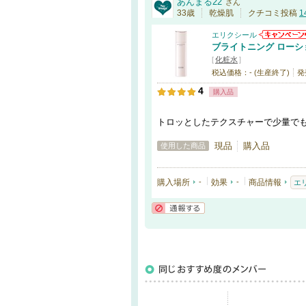
あんまる22
さん
33歳
乾燥肌
クチコミ投稿
1
エリクシール
ブライトニング ローショ
[
化粧水
]
税込価格：- (生産終了)
発
4
購入品
トロッとしたテクスチャーで少量で
現品
購入品
使用した商品
購入場所
-
効果
-
商品情報
エ
通報する