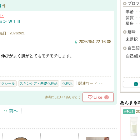
プロフ
4
件
年齢
･
髪質
･
ン ＷＴ II
星座
･
趣味
売日：2023/2/21
未選択
2026/6/4 22:16:08
自己紹
も伸びがよく肌がとてもモチモチします。
自己紹
関連ワード
-
リクシール
スキンケア・基礎化粧品
化粧水
Like
0
参考にしたい！ありがとう
あんまる
前へ
20