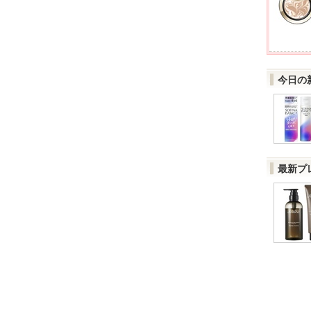
今日の
最新プ