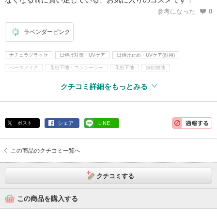
参考になった
0
ラベンダーピンク
ナチュラグラッセ
日焼け対策・UVケア
日焼け止め・UVケア(顔用)
ベースメイク
化粧下地・コンシーラー
化粧下地
無鉱物油
紫外線吸収剤不使用
アルコールフリー
パラベンフリー
クチコミ詳細をもっとみる
ポスト
シェア
LINE
この商品のクチコミ一覧へ
クチコミする
この商品を購入する