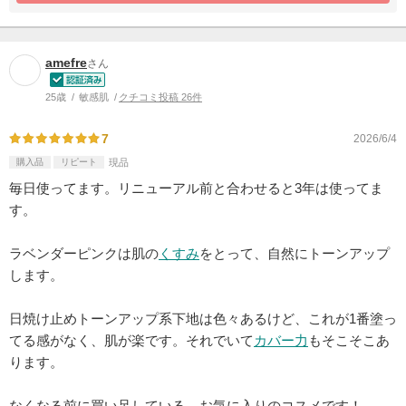
amefre
さん
25歳
敏感肌
クチコミ投稿 26件
7
2026/6/4
購入品
リピート
現品
毎日使ってます。リニューアル前と合わせると3年は使ってま
す。
ラベンダーピンクは肌の
くすみ
をとって、自然にトーンアップ
します。
日焼け止めトーンアップ系下地は色々あるけど、これが1番塗っ
てる感がなく、肌が楽です。それでいて
カバー力
もそこそこあ
ります。
なくなる前に買い足している、お気に入りのコスメです！