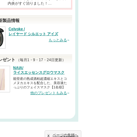
内炎がすぐ治りました！…
新製品情報
Celvoke /
レイヤード シルエット アイズ
もっとみる
レゼント
（毎月1・9・17・24日更新）
NAIA/
ライスエッセンスグロウマスク
能登産の熟成酒粕超濃縮エキスとコ
メヌカエキスを配合した、美容液た
っぷりのフェイスマスク【1名様】
他のプレゼントもみる
ページの先頭へ