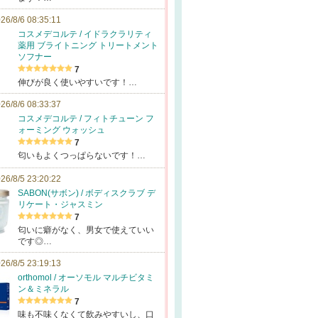
26/8/6 08:35:11
コスメデコルテ / イドラクラリティ
薬用 ブライトニング トリートメント
ソフナー
7
伸びが良く使いやすいです！…
26/8/6 08:33:37
コスメデコルテ / フィトチューン フ
ォーミング ウォッシュ
7
匂いもよくつっぱらないです！…
26/8/5 23:20:22
SABON(サボン) / ボディスクラブ デ
リケート・ジャスミン
7
匂いに癖がなく、男女で使えていい
です◎…
26/8/5 23:19:13
orthomol / オーソモル マルチビタミ
ン＆ミネラル
7
味も不味くなくて飲みやすいし、口