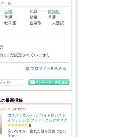
→
ィール
･･
35歳
肌質
･･･
乾燥肌
･･
普通
髪量
･･･
普通
･･
牡羊座
血液型
･･･
未選択
介
介はまだ設定されていません
プロフィールをみる
フォロー
さんの最新投稿
26/8/6 08:35:23
コスメデコルテ / ホワイトロジスト
インテンシブ ブライトニングマスク
6
高いですが、疲れた肌が元気になり
ます！…