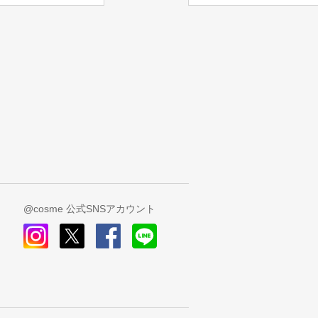
@cosme 公式SNSアカウント
instagram
x
facebook
line