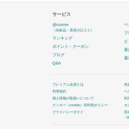
サービス
@cosme
ベ
（化粧品・美容の口コミ）
プ
ランキング
ビ
ポイント・クーポン
新
ブログ
最
Q&A
プレミアム会員とは
免
利用規約
ヘ
個人情報の取扱いについて
利
クッキー（cookie）等利用ポリシー
カ
プライバシーガイド
現
（