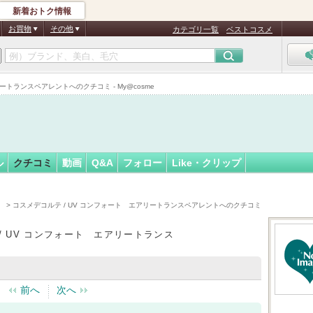
新着おトク情報
フォロー
お買物
その他
カテゴリ一覧
ベストコスメ
ートランスペアレントへのクチコミ - My@cosme
ル
クチコミ
動画
Q&A
フォロー
Like・クリップ
）
> コスメデコルテ / UV コンフォート エアリートランスペアレントへのクチコミ
/ UV コンフォート エアリートランス
前へ
次へ