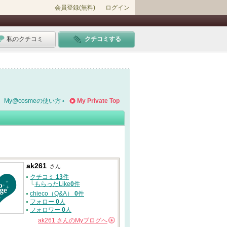
会員登録(無料)
ログイン
私のクチコミ
クチコミする
My@cosmeの使い方
My Private Top
ak261
さん
クチコミ
13
件
└
もらったLike
0
件
chieco（Q&A）
0
件
フォロー
0
人
フォロワー
0
人
ak261
さんの
Myブログへ