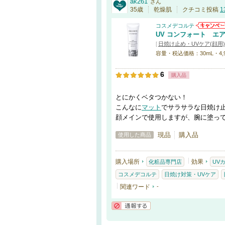
ak261
さん
35歳
乾燥肌
クチコミ投稿
1
コスメデコルテ
UV コンフォート エ
[
日焼け止め・UVケア(顔用)
容量・税込価格：30mL・4,
6
購入品
とにかくベタつかない！
こんなに
マット
でサラサラな日焼け
顔メインで使用しますが、腕に塗っ
現品
購入品
使用した商品
購入場所
効果
化粧品専門店
UV
コスメデコルテ
日焼け対策・UVケア
関連ワード
-
通報する