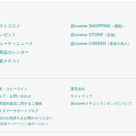
ストコスメ
@cosme SHOPPING
（通販）
レゼント
@cosme STORE
（店舗）
ューティニュース
@cosme CAREER
（美容の求人）
商品カレンダー
新クチコミ
責・コピーライト
運営会社
ルプ・お問い合わせ
サイトマップ
用規約違反に関するご連絡
@cosmeクチコミランキングについて
スタマーサポートブログ
在のお気持ちをお聞かせください
満足度アンケートにご協力ください）