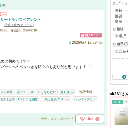
プロフ
3
件
年齢
･
髪質
･
アリートランスペアレント
星座
･
・
日焼け止めクリーム
]
趣味
950円
発売日：2026/2/16
未選択
2026/6/4 12:59:45
自己紹
自己紹
止めは初めてです！
てバックへのベタつきを防ぐのもありだと思います！！！
商品情報
カット効果
高SPF・PA
白くならない
さらさら
ak261
日焼け止め・UVケア(顔用)
日焼け止めクリーム
パラベンフリー
20
Like
0
参考にしたい！ありがとう