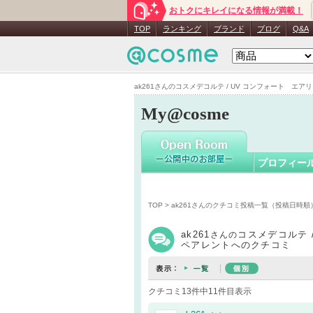
おトクにキレイになる情報が満載！
ak261
さん
TOP
ランキング
ブランド
ブログ
Q&A
ak261さんのコスメデコルテ / UV コンフォート エアリ
My@cosme
プロフィー
TOP
>
ak261さんのクチコミ投稿一覧（投稿日時順
ak261
コスメデコルテ 
さんの
ペアレントへのクチコミ
クチコミ13件中11件目表示