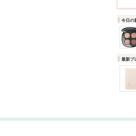
今日の
最新プ