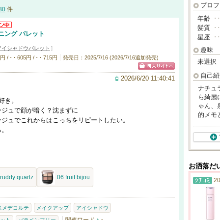
プロフ
30
件
年齢
･
髪質
･
ニング パレット
星座
･
アイシャドウパレット
]
趣味
/ -・605円 / -・715円
発売日：2025/7/16 (2026/7/16追加発売)
未選択
自己紹
2026/6/20 11:40:41
ナチュ
ら綺麗
好き。
ゃん、
ージュで顔が暗く？沈まずに
的メモ
ージュでこれからはこっちをリピートしたい。
る。
お洒落だ
ruddy quartz
06 fruit bijou
20
スメデコルテ
メイクアップ
アイシャドウ
-