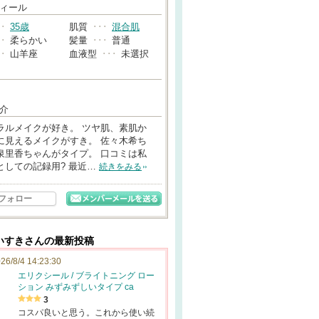
→
ィール
･･
35歳
肌質
･･･
混合肌
･･
柔らかい
髪量
･･･
普通
･･
山羊座
血液型
･･･
未選択
介
ラルメイクが好き。 ツヤ肌、素肌か
に見えるメイクがすき。 佐々木希ち
泉里香ちゃんがタイプ。 口コミは私
としての記録用? 最近…
続きをみる
フォロー
いすきさんの最新投稿
26/8/4 14:23:30
エリクシール / ブライトニング ロー
ション みずみずしいタイプ ca
3
コスパ良いと思う。これから使い続