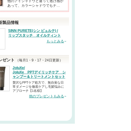
他のアイシャドウと違って透け感が
あって、カラーシャドウでもナ…
新製品情報
SINN PURETE(シン ピュルテ) /
リップスタッチ オイルティント
もっとみる
レゼント
（毎月1・9・17・24日更新）
JoluXe/
JoluXe PPTデイリッチケア シ
ャンプー＆トリートメントセット
贅沢なPPTケア処方で、無自覚な日
常ダメージを徹底ケアし毛髪悩みに
アプローチ【1名様】
他のプレゼントもみる