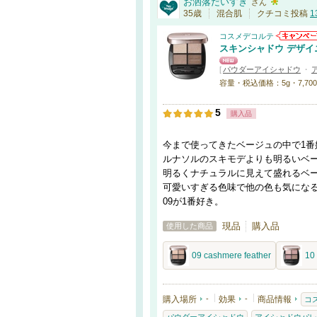
お洒落だいすき
さん
35歳
混合肌
クチコミ投稿
1
コスメデコルテ
スキンシャドウ デザイ
[
パウダーアイシャドウ
・
容量・税込価格：5g・7,700円 
5
購入品
今まで使ってきたベージュの中で1番
ルナソルのスキモデよりも明るいベ
明るくナチュラルに見えて盛れるベ
可愛いすぎる色味で他の色も気にな
09が1番好き。
現品
購入品
使用した商品
09 cashmere feather
10 
購入場所
-
効果
-
商品情報
コ