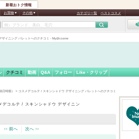
新着おトク情報
いすき
フォロー
さん
お買物
その他
カテゴリ一覧
ベストコスメ
イニング パレットへのクチコミ - My@cosme
ル
クチコミ
動画
Q&A
フォロー
Like・クリップ
稿日時順）
> コスメデコルテ / スキンシャドウ デザイニング パレットへのクチコミ
メデコルテ / スキンシャドウ デザイニン
前へ
次へ