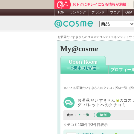
おトクにキレイになる情報が満載！
お洒落だ
TOP
ランキング
ブランド
ブログ
Q&A
お洒落だいすきさんのコスメデコルテ / スキンシャドウ デザ
My@cosme
プロフィー
TOP
>
お洒落だいすきさんのクチコミ投稿一覧（投
お洒落だいすき
コス
さん
の
グ パレットへのクチコミ
クチコミ130件中3件目表示