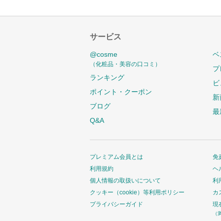
サービス
@cosme
ベ
（化粧品・美容の口コミ）
プ
ランキング
ビ
ポイント・クーポン
新
ブログ
最
Q&A
プレミアム会員とは
免
利用規約
ヘ
個人情報の取扱いについて
利
クッキー（cookie）等利用ポリシー
カ
プライバシーガイド
現
（