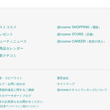
ストコスメ
@cosme SHOPPING
（通販）
レゼント
@cosme STORE
（店舗）
ューティニュース
@cosme CAREER
（美容の求人）
商品カレンダー
新クチコミ
責・コピーライト
運営会社
ルプ・お問い合わせ
サイトマップ
用規約違反に関するご連絡
@cosmeクチコミランキングについて
スタマーサポートブログ
在のお気持ちをお聞かせください
満足度アンケートにご協力ください）