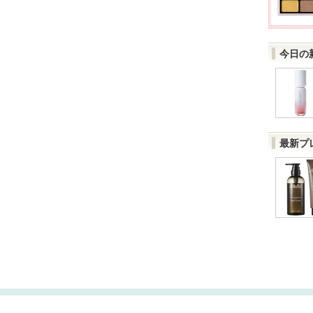
今日の
最新プ