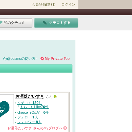
会員登録(無料)
ログイン
私のクチコミ
クチコミする
My@cosmeの使い方
My Private Top
お洒落だいすき
さん
クチコミ
130
件
└
もらったLike
76
件
chieco（Q&A）
0
件
フォロー
1
人
フォロワー
8
人
お洒落だいすき
さんの
Myブログへ