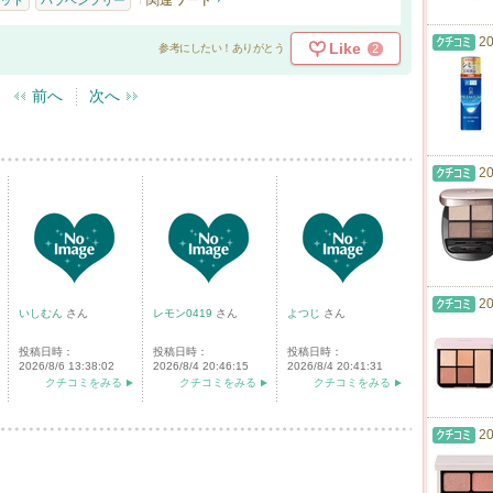
関連ワード
ット
パラベンフリー
20
Like
2
参考にしたい！ありがとう
前へ
次へ
20
20
いしむん
さん
レモン0419
さん
よつじ
さん
投稿日時：
投稿日時：
投稿日時：
2026/8/6 13:38:02
2026/8/4 20:46:15
2026/8/4 20:41:31
クチコミをみる
クチコミをみる
クチコミをみる
20