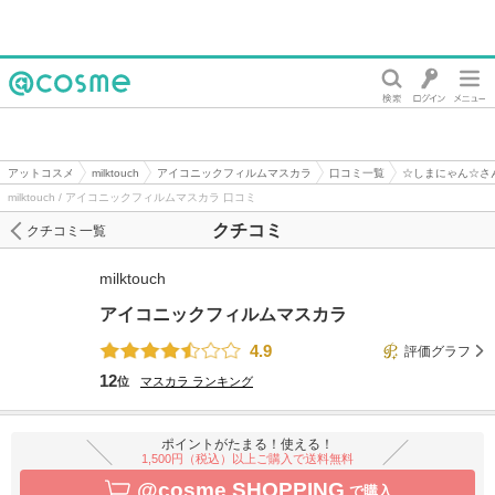
@cosme
アットコスメ
milktouch
アイコニックフィルムマスカラ
口コミ一覧
☆しまにゃん☆さ
milktouch / アイコニックフィルムマスカラ 口コミ
クチコミ
クチコミ一覧
milktouch
アイコニックフィルムマスカラ
4.9
評価グラフ
12
位
マスカラ
ランキング
ポイントがたまる！使える！
1,500円（税込）以上ご購入で送料無料
@cosme SHOPPING
で購入