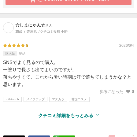
☆しまにゃん☆
さん
35歳
普通肌
クチコミ投稿 44件
5
2026/6/4
購入品
現品
SNSでよく見るので購入。
一塗りで長さも出てよいのですが、
落ちやすくて、これから暑い時期は汗で落ちてしまうかな？と
思います。
参考になった
0
milktouch
メイクアップ
マスカラ
韓国コスメ
クチコミ詳細をもっとみる