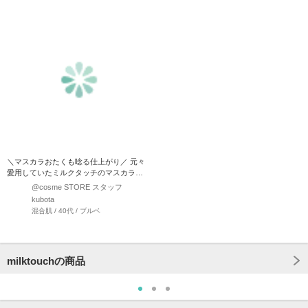
＼マスカラおたくも唸る仕上がり／ 元々
愛用していたミルクタッチのマスカラ！
NEWバージョンも迷…
@cosme STORE スタッフ
kubota
混合肌 / 40代 / ブルベ
milktouchの商品