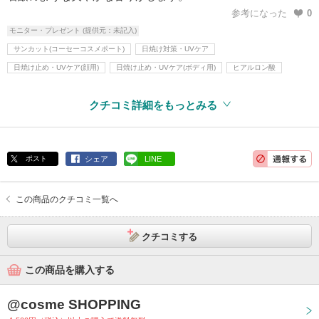
参考になった
0
モニター・プレゼント (提供元：未記入)
サンカット(コーセーコスメポート)
日焼け対策・UVケア
日焼け止め・UVケア(顔用)
日焼け止め・UVケア(ボディ用)
ヒアルロン酸
クチコミ詳細をもっとみる
ポスト
シェア
LINE
この商品のクチコミ一覧へ
クチコミする
この商品を購入する
@cosme SHOPPING