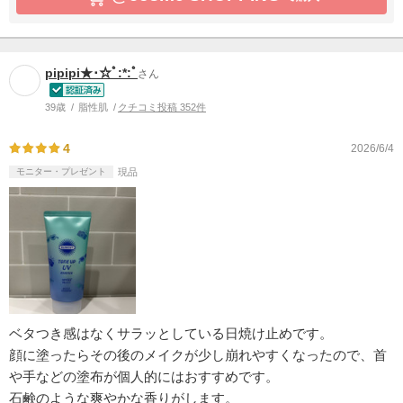
pipipi★･☆ﾟ:*:ﾟ
さん
39歳
脂性肌
クチコミ投稿 352件
4
2026/6/4
モニター・プレゼント
現品
ベタつき感はなくサラッとしている日焼け止めです。
顔に塗ったらその後のメイクが少し崩れやすくなったので、首
や手などの塗布が個人的にはおすすめです。
石鹸のような爽やかな香りがします。