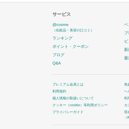
サービス
@cosme
ベ
（化粧品・美容の口コミ）
プ
ランキング
ビ
ポイント・クーポン
新
ブログ
最
Q&A
プレミアム会員とは
免
利用規約
ヘ
個人情報の取扱いについて
利
クッキー（cookie）等利用ポリシー
カ
プライバシーガイド
現
（