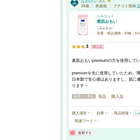
なおぴぷ
さん
39歳
乾燥肌
クチコミ投稿
1
シルコット
素肌おもい
[
コットン
]
容量・税込価格：60枚・51
3
購入品
素肌おもいpremiumの方を使用し
premiumを先に使用していたため
日本製で安心感はありますし、肌に優
ります～
現品
購入品
使用した商品
購入場所
-
効果
-
商品情報
シ
関連ワード
-
通報する