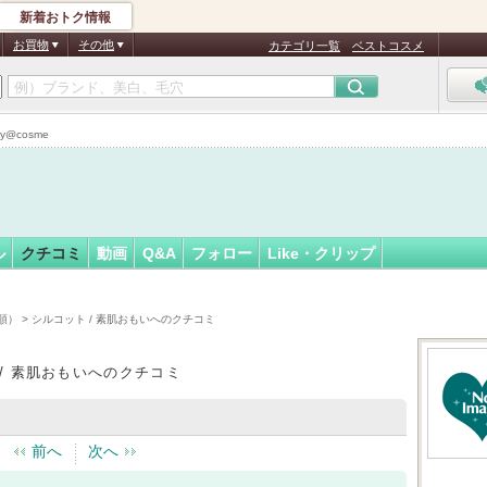
新着おトク情報
フォロー
さん
お買物
その他
カテゴリ一覧
ベストコスメ
@cosme
ル
クチコミ
動画
Q&A
フォロー
Like・クリップ
順）
> シルコット / 素肌おもいへのクチコミ
/ 素肌おもいへのクチコミ
前へ
次へ