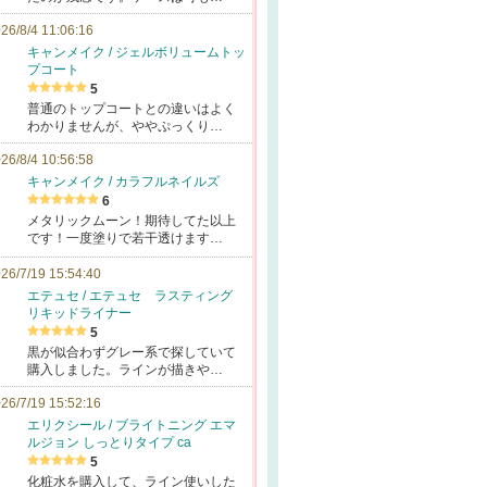
26/8/4 11:06:16
キャンメイク / ジェルボリュームトッ
プコート
5
普通のトップコートとの違いはよく
わかりませんが、ややぷっくり…
26/8/4 10:56:58
キャンメイク / カラフルネイルズ
6
メタリックムーン！期待してた以上
です！一度塗りで若干透けます…
26/7/19 15:54:40
エテュセ / エテュセ ラスティング
リキッドライナー
5
黒が似合わずグレー系で探していて
購入しました。ラインが描きや…
26/7/19 15:52:16
エリクシール / ブライトニング エマ
ルジョン しっとりタイプ ca
5
化粧水を購入して、ライン使いした