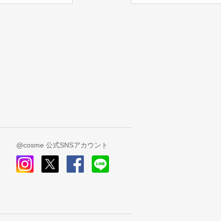
@cosme 公式SNSアカウント
instagram
x
facebook
line