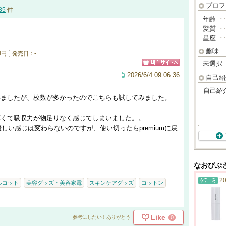
プロフ
85
件
年齢
･
髪質
･
星座
･
趣味
4円
発売日：-
未選択
2026/6/4 09:06:36
自己紹
自己紹
ていましたが、枚数が多かったのでこちらも試してみました。
、薄くて吸収力が物足りなく感じてしまいました。。
しい感じは変わらないのですが、使い切ったらpremiumに戻
なおぴぷ
20
ルコット
美容グッズ・美容家電
スキンケアグッズ
コットン
Like
0
参考にしたい！ありがとう