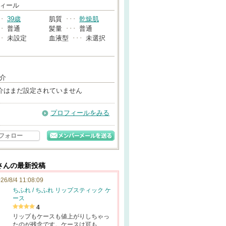
→
ィール
･･
39歳
肌質
･･･
乾燥肌
･･
普通
髪量
･･･
普通
･･
未設定
血液型
･･･
未選択
介
介はまだ設定されていません
プロフィールをみる
フォロー
さんの最新投稿
26/8/4 11:08:09
ちふれ / ちふれ リップスティック ケ
ース
4
リップもケースも値上がりしちゃっ
たのが残念です。ケースは可も…