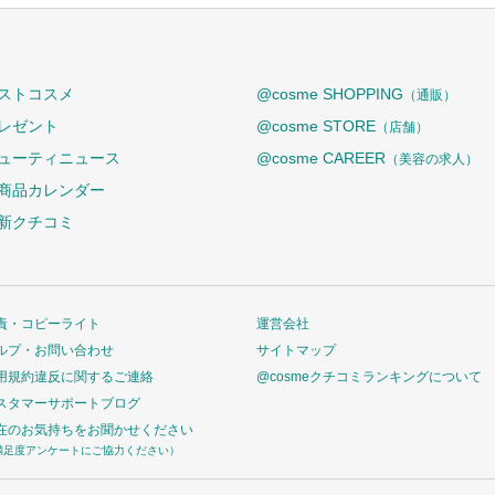
ストコスメ
@cosme SHOPPING
（通販）
レゼント
@cosme STORE
（店舗）
ューティニュース
@cosme CAREER
（美容の求人）
商品カレンダー
新クチコミ
責・コピーライト
運営会社
ルプ・お問い合わせ
サイトマップ
用規約違反に関するご連絡
@cosmeクチコミランキングについて
スタマーサポートブログ
在のお気持ちをお聞かせください
満足度アンケートにご協力ください）