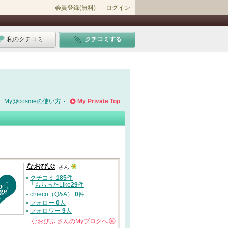
会員登録(無料)
ログイン
私のクチコミ
クチコミする
My@cosmeの使い方
My Private Top
なおぴぷ
さん
クチコミ
185
件
└
もらったLike
29
件
chieco（Q&A）
0
件
フォロー
0
人
フォロワー
9
人
なおぴぷ
さんの
Myブログへ