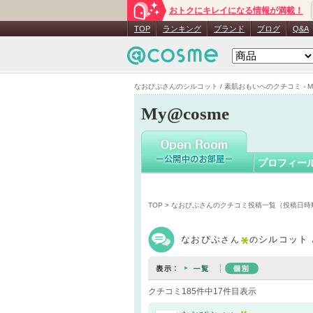
おトクにキレイになる情報が満載！
なおぴぷ
TOP
ランキング
ブランド
ブログ
Q&A
なおぴぷさんのシルコット / 素肌おもいへのクチコミ - My
My@cosme
プロフィー
TOP
>
なおぴぷさんのクチコミ投稿一覧（投稿日時
なおぴぷ
シルコット 
さん
の
クチコミ185件中17件目表示