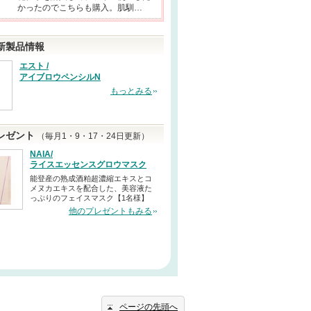
かったのでこちらも購入。肌馴…
新製品情報
エスト /
アイブロウペンシルN
もっとみる
レゼント
（毎月1・9・17・24日更新）
NAIA/
ライスエッセンスグロウマスク
能登産の熟成酒粕超濃縮エキスとコ
メヌカエキスを配合した、美容液た
っぷりのフェイスマスク【1名様】
他のプレゼントもみる
ページの先頭へ