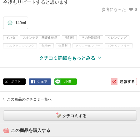
今後もリピートすると思います
参考になった
0
140ml
イハダ
スキンケア・基礎化粧品
洗顔料
その他洗顔料
クレンジング
ミルククレンジング
無着色
無香料
アルコールフリー
パラベンフリー
アレルギーテスト済
クチコミ詳細をもっとみる
ポスト
シェア
LINE
この商品のクチコミ一覧へ
クチコミする
この商品を購入する