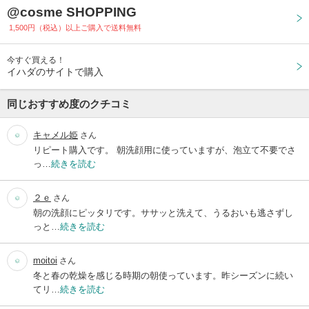
@cosme SHOPPING
1,500円（税込）以上ご購入で送料無料
今すぐ買える！
イハダのサイトで購入
同じおすすめ度のクチコミ
キャメル姫
さん
リピート購入です。 朝洗顔用に使っていますが、泡立て不要でさ
っ…
続きを読む
２ｅ
さん
朝の洗顔にピッタリです。ササッと洗えて、うるおいも逃さずし
っと…
続きを読む
moitoi
さん
冬と春の乾燥を感じる時期の朝使っています。昨シーズンに続い
てリ…
続きを読む