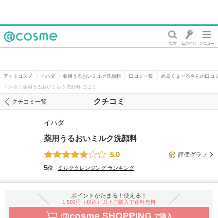
@cosme
アットコスメ
イハダ
薬用うるおいミルク洗顔料
口コミ一覧
めるくまーるさんの口コ
イハダ / 薬用うるおいミルク洗顔料 口コミ
クチコミ
クチコミ一覧
イハダ
薬用うるおいミルク洗顔料
5.0
評価グラフ
5
位
ミルククレンジング
ランキング
ポイントがたまる！使える！
1,500円（税込）以上ご購入で送料無料
@cosme SHOPPING
で購入