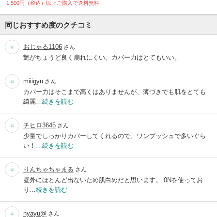
1,500円（税込）以上ご購入で送料無料
同じおすすめ度のクチコミ
おじゃる1106
さん
艶がちょうど良く崩れにくい。カバー力はとてもいい。
miiigyu
さん
カバー力はそこまで高くはありませんが、薄づきでも肌をとても
綺麗…
続きを読む
チヒロ3645
さん
少量でしっかりカバーしてくれるので、ワンプッシュで多いぐら
い！…
続きを読む
りんちゃちゃまる
さん
昼外にほとんど出ないため肌白めだと思います。 0Nを使ってお
り…
続きを読む
nyayu@
さん