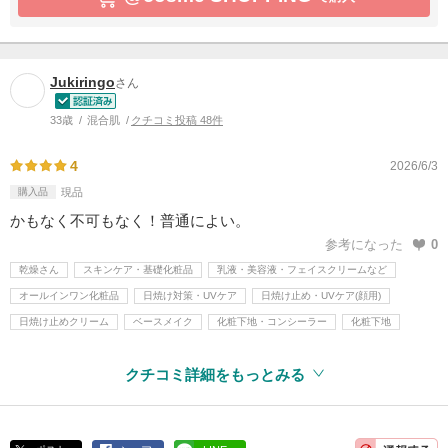
Jukiringo
さん
33歳
混合肌
クチコミ投稿 48件
4
2026/6/3
購入品
現品
かもなく不可もなく！普通によい。
参考になった
0
乾燥さん
スキンケア・基礎化粧品
乳液・美容液・フェイスクリームなど
オールインワン化粧品
日焼け対策・UVケア
日焼け止め・UVケア(顔用)
日焼け止めクリーム
ベースメイク
化粧下地・コンシーラー
化粧下地
クチコミ詳細をもっとみる