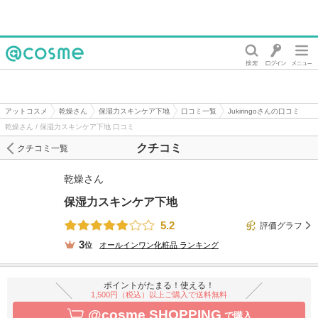
@cosme
アットコスメ
乾燥さん
保湿力スキンケア下地
口コミ一覧
Jukiringoさんの口コミ
乾燥さん / 保湿力スキンケア下地 口コミ
クチコミ
クチコミ一覧
乾燥さん
保湿力スキンケア下地
5.2
評価グラフ
3
位
オールインワン化粧品
ランキング
ポイントがたまる！使える！
1,500円（税込）以上ご購入で送料無料
@cosme SHOPPING
で購入