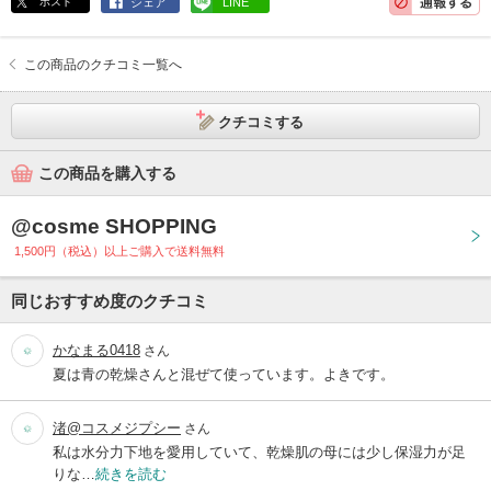
ポスト
シェア
LINE
この商品のクチコミ一覧へ
クチコミする
この商品を購入する
@cosme SHOPPING
1,500円（税込）以上ご購入で送料無料
同じおすすめ度のクチコミ
かなまる0418
さん
夏は青の乾燥さんと混ぜて使っています。よきです。
渚@コスメジプシー
さん
私は水分力下地を愛用していて、乾燥肌の母には少し保湿力が足
りな…
続きを読む