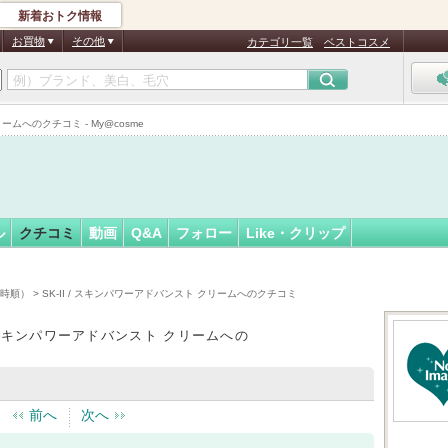
新着おトク情報
z
フォロー
さん
お買物
その他
カテゴリ一覧
ベストコスメ
リームへのクチコミ - My@cosme
ル
クチコミ
動画
Q&A
フォロー
Like・クリップ
日時順）
> SK-II / スキンパワーアドバンスト クリームへのクチコミ
 / スキンパワーアドバンスト クリームへの
前へ
次へ