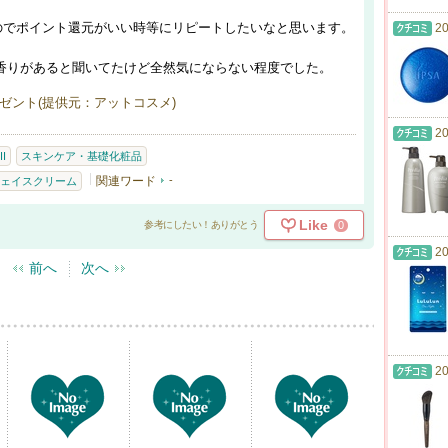
のでポイント還元がいい時等にリピートしたいなと思います。
20
特な香りがあると聞いてたけど全然気にならない程度でした。
ゼント(提供元：アットコスメ)
20
II
スキンケア・基礎化粧品
関連ワード
-
ェイスクリーム
Like
0
参考にしたい！ありがとう
20
前へ
次へ
20