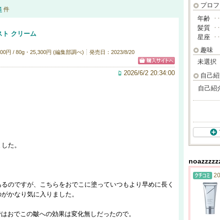
プロフ
4
件
年齢
･
髪質
･
ト クリーム
星座
･
趣味
円 / 80g・25,300円 (編集部調べ)
発売日：2023/8/20
未選択
2026/6/2 20:34:00
自己紹
自己紹
ました。
noazzz
20
あるのですが、こちらをおでこに塗っていつもより早めに長く
のがかなり気に入りました。
ームではおでこの皺への効果は変化無しだったので。