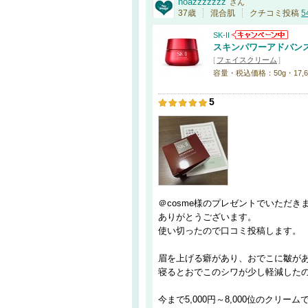
noazzzzzzz
さん
37歳
混合肌
クチコミ投稿
5
SK-II
スキンパワーアドバンス
[
フェイスクリーム
]
容量・税込価格：50g・17,600
5
＠cosme様のプレゼントでいただき
ありがとうございます。
使い切ったので口コミ投稿します。
眉を上げる癖があり、おでこに皺が
寝るとおでこのシワが少し軽減した
今まで5,000円～8,000位のクリ