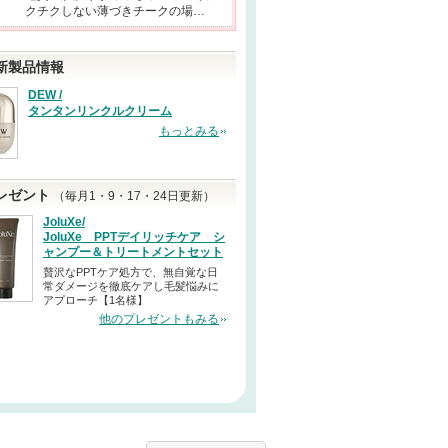
クチクしない薄づきチークの場…
新製品情報
DEW /
タンタンリンクルクリーム
もっとみる
レゼント
（毎月1・9・17・24日更新）
JoluXe/
JoluXe PPTデイリッチケア シ
ャンプー＆トリートメントセット
贅沢なPPTケア処方で、無自覚な日
常ダメージを徹底ケアし毛髪悩みに
アプローチ【1名様】
他のプレゼントもみる