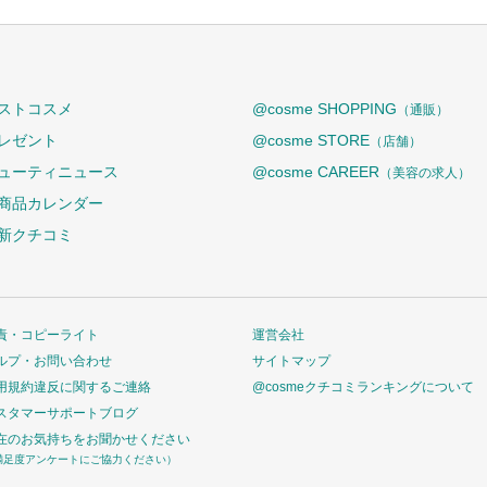
ストコスメ
@cosme SHOPPING
（通販）
レゼント
@cosme STORE
（店舗）
ューティニュース
@cosme CAREER
（美容の求人）
商品カレンダー
新クチコミ
責・コピーライト
運営会社
ルプ・お問い合わせ
サイトマップ
用規約違反に関するご連絡
@cosmeクチコミランキングについて
スタマーサポートブログ
在のお気持ちをお聞かせください
満足度アンケートにご協力ください）