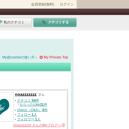
会員登録(無料)
ログイン
私のクチコミ
クチコミする
My@cosmeの使い方
My Private Top
noazzzzzzz
さん
クチコミ
54
件
└
もらったLike
11
件
chieco（Q&A）
0
件
フォロー
1
人
フォロワー
1
人
noazzzzzzz
さんの
Myブログへ