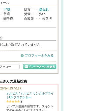
→
ィール
･･
37歳
肌質
･･･
混合肌
･･
普通
髪量
･･･
多い
･･
獅子座
血液型
･･･
未選択
介
介はまだ設定されていません
プロフィールをみる
フォロー
zzzzさんの最新投稿
26/8/4 23:40:27
オルビス / オルビス リンクルブライ
トUVプロテクター
5
サンプル使用の感想です。スキンケ
アの延長みたいなテクスチャー…