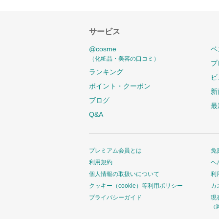
サービス
@cosme
ベ
（化粧品・美容の口コミ）
プ
ランキング
ビ
ポイント・クーポン
新
ブログ
最
Q&A
プレミアム会員とは
免
利用規約
ヘ
個人情報の取扱いについて
利
クッキー（cookie）等利用ポリシー
カ
プライバシーガイド
現
（