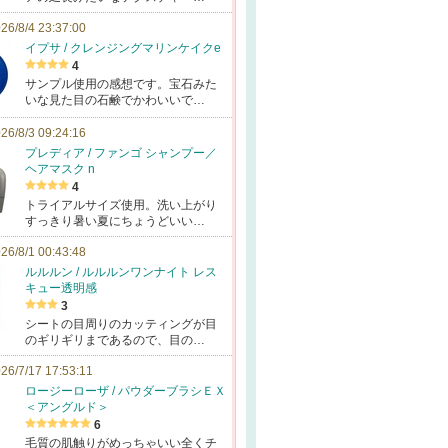
26/8/4 23:37:00
イプサ / クレンジングマリンケイクe
4
サンプル使用の感想です。宝石みた
いな見た目の石鹸でかわいいで…
26/8/3 09:24:16
プレディア / ファンゴ シャンプー／
ヘアマスク n
4
トライアルサイズ使用。洗い上がり
すっきり暑い夏にちょうどいい…
26/8/1 00:43:48
ルルルン / ルルルンワンナイト レス
キュー透明感
3
シートの目周りのカッティングが目
のギリギリまであるので、目の…
26/7/17 17:53:11
ロージーローザ / パウダーブラシＥＸ
＜アングルド＞
6
毛質の肌触りがめっちゃいい全くチ