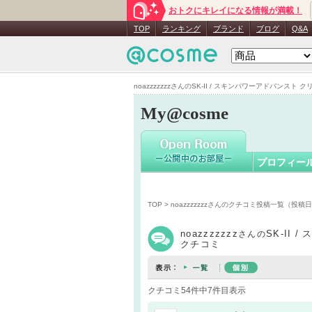
おトクにキレイになる情報が満載！
noazzzzzz
TOP
ランキング
ブランド
ブログ
Q&A
noazzzzzzzさんのSK-II / スキンパワーアドバンスト ク
My@cosme
プロフィー
TOP
>
noazzzzzzzさんのクチコミ投稿一覧（投稿
noazzzzzzz
SK-II
さんの
クチコミ
クチコミ54件中7件目表示