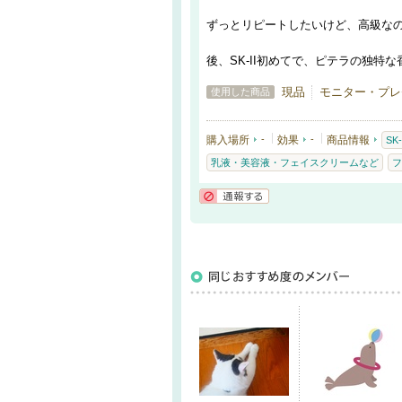
ずっとリピートしたいけど、高級な
後、SK-II初めてで、ピテラの独
現品
モニター・プレ
使用した商品
購入場所
-
効果
-
商品情報
SK-
乳液・美容液・フェイスクリームなど
フ
通報する