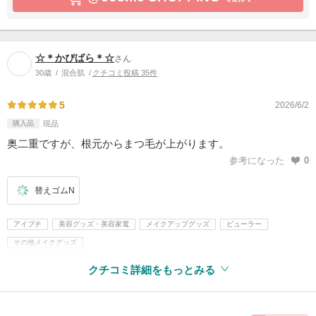
☆＊かぴばら＊☆
さん
30歳
混合肌
クチコミ投稿 35件
5
2026/6/2
購入品
現品
奥二重ですが、根元からまつ毛が上がります。
参考になった
0
替えゴムN
アイプチ
美容グッズ・美容家電
メイクアップグッズ
ビューラー
その他メイクグッズ
クチコミ詳細をもっとみる