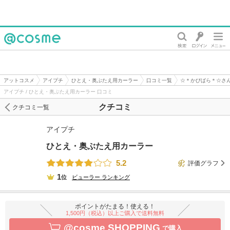
@cosme
アットコスメ
アイプチ
ひとえ・奥ぶたえ用カーラー
口コミ一覧
☆＊かぴばら＊☆さ
アイプチ / ひとえ・奥ぶたえ用カーラー 口コミ
クチコミ
クチコミ一覧
アイプチ
ひとえ・奥ぶたえ用カーラー
5.2
評価グラフ
1
位
ビューラー
ランキング
ポイントがたまる！使える！
1,500円（税込）以上ご購入で送料無料
@cosme SHOPPING
で購入