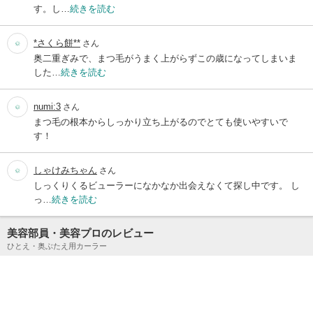
す。し…
続きを読む
*さくら餅**
さん
奥二重ぎみで、まつ毛がうまく上がらずこの歳になってしまいま
した…
続きを読む
numi:3
さん
まつ毛の根本からしっかり立ち上がるのでとても使いやすいで
す！
しゃけみちゃん
さん
しっくりくるビューラーになかなか出会えなくて探し中です。 し
っ…
続きを読む
美容部員・美容プロのレビュー
ひとえ・奥ぶたえ用カーラー