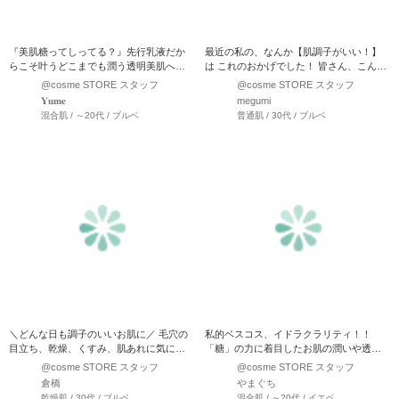
『美肌糖ってしってる？』先行乳液だか
最近の私の、なんか【肌調子がいい！】
らこそ叶うどこまでも潤う透明美肌へ！
は これのおかげでした！ 皆さん、こんな
美肌糖とは…異性化糖、…
お悩みありませんか？…
@cosme STORE スタッフ
@cosme STORE スタッフ
𝐘𝐮𝐦𝐞
megumi
混合肌 / ～20代 / ブルベ
普通肌 / 30代 / ブルベ
＼どんな日も調子のいいお肌に／ 毛穴の
私的ベスコス、イドラクラリティ！！
目立ち、乾燥、くすみ、肌あれに気にな
「糖」の力に着目したお肌の潤いや透明
っている方にお…
感の鍵を握る大切な栄…
@cosme STORE スタッフ
@cosme STORE スタッフ
倉橋
やまぐち
乾燥肌 / 30代 / ブルベ
混合肌 / ～20代 / イエベ