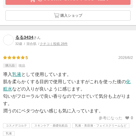
購入ショップ
るる3434
さん
32歳
混合肌
クチコミ投稿 28件
5
2026/6/2
購入品
現品
導入
乳液
として使用しています。
肌を柔らかくする目的で使用していますがこれを使った後の
化
粧水
などの入りが良いように感じます。
匂いがフローラルで良い香りなのでつけていて気分も上がりま
す。
潤うのにベタつかない感じも気に入っています。
参考になった
0
コスメデコルテ
スキンケア・基礎化粧品
乳液・美容液・フェイスクリームなど
乳液