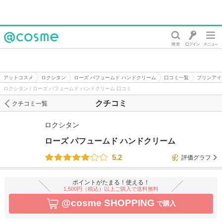
@cosme
アットコスメ
ロクシタン
ローズ パフュームド ハンドクリーム
口コミ一覧
プリンアイ
ロクシタン / ローズ パフュームド ハンドクリーム 口コミ
クチコミ
クチコミ一覧
ロクシタン
ローズ パフュームド ハンドクリーム
5.2
評価グラフ
ポイントがたまる！使える！
1,500円（税込）以上ご購入で送料無料
@cosme SHOPPING
で購入