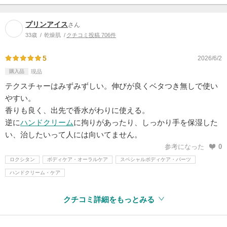
プリンアイス
さん
33歳
乾燥肌
クチコミ投稿 706件
5
2026/6/2
購入品
現品
テクスチャーはみずみずしい。伸びが良くベタつき無しで使い
やすい。
香りも良く、出先で香水がわりに使える。
逆に
ハンドクリーム
に拘りがあったり、しっかり手を保湿した
い、治したいって人には向いてません。
参考になった
0
ロクシタン
ボディケア・オーラルケア
スペシャルボディケア・パーツ
ハンドクリーム・ケア
クチコミ詳細をもっとみる