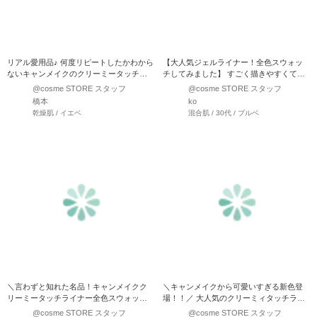
リアル愛用品♪ 何度リピートしたかわから
【大人気ジェルライナー！全色スウォッ
ないキャンメイクのクリーミータッチラ
チしてみました】 すごく描きやすくて、
イナー全色スウォッチ★…
スラスラ〜と描けちゃい…
@cosme STORE スタッフ
@cosme STORE スタッフ
橋本
ko
乾燥肌 / イエベ
混合肌 / 30代 / ブルベ
＼言わずと知れた名品！キャンメイクク
＼キャンメイクから可愛いすぎる新色登
リーミータッチライナー全色スウォッチ
場！！／ 大人気のクリーミィタッチライ
♡／ プチプラコスメ…
ナーから 限定色…
@cosme STORE スタッフ
@cosme STORE スタッフ