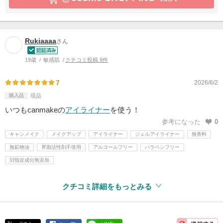
Rukiaaaa
さん
19歳
敏感肌
クチコミ投稿 9件
7
2026/6/2
購入品
現品
いつもcanmakeの
アイライナー
を使う！
参考になった
0
キャンメイク
メイクアップ
アイライナー
ジェルアイライナー
無香料
無鉱物油
界面活性剤不使用
アルコールフリー
パラベンフリー
旧指定成分無添加
クチコミ詳細をもっとみる