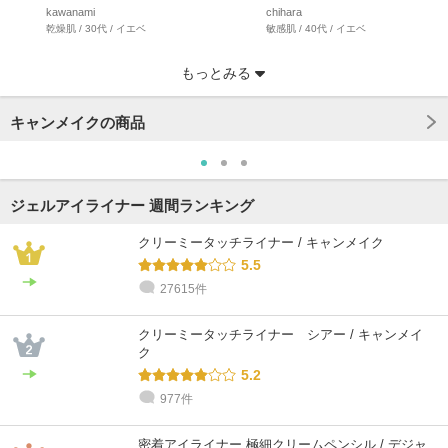
kawanami
chihara
乾燥肌 / 30代 / イエベ
敏感肌 / 40代 / イエベ
もっとみる
キャンメイクの商品
ジェルアイライナー 週間ランキング
クリーミータッチライナー / キャンメイク
5.5
27615件
@cosme STORE スタッフ
@cosme STORE スタッフ
@cosme STORE スタッフ
@cosme STORE スタッフ
@cosme STORE スタッフ
@cosme STORE スタッフ
橋本
中野
Honda
chihara
chihara
みやざわ
クリーミータッチライナー シアー / キャンメイ
乾燥肌 / 30代 / イエベ
普通肌 / 30代 / イエベ
乾燥肌 / 50代 / ブルベ
敏感肌 / 40代 / イエベ
敏感肌 / 40代 / イエベ
乾燥肌 / 30代 / イエベ
ク
5.2
977件
密着アイライナー 極細クリームペンシル / デジャ