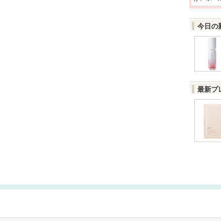
今日の
最新プ