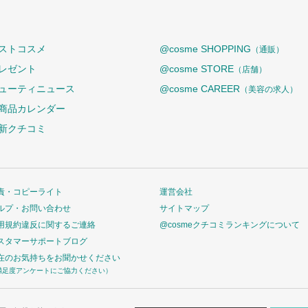
ストコスメ
@cosme SHOPPING
（通販）
レゼント
@cosme STORE
（店舗）
ューティニュース
@cosme CAREER
（美容の求人）
商品カレンダー
新クチコミ
責・コピーライト
運営会社
ルプ・お問い合わせ
サイトマップ
用規約違反に関するご連絡
@cosmeクチコミランキングについて
スタマーサポートブログ
在のお気持ちをお聞かせください
満足度アンケートにご協力ください）