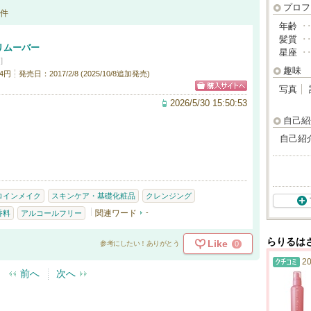
プロフ
件
年齢
･
髪質
･
リムーバー
星座
･
]
趣味
4円
発売日：2017/2/8 (2025/10/8追加発売)
写真
2026/5/30 15:50:53
自己紹
自己紹
ロインメイク
スキンケア・基礎化粧品
クレンジング
関連ワード
-
香料
アルコールフリー
らりるは
Like
0
参考にしたい！ありがとう
20
前へ
次へ