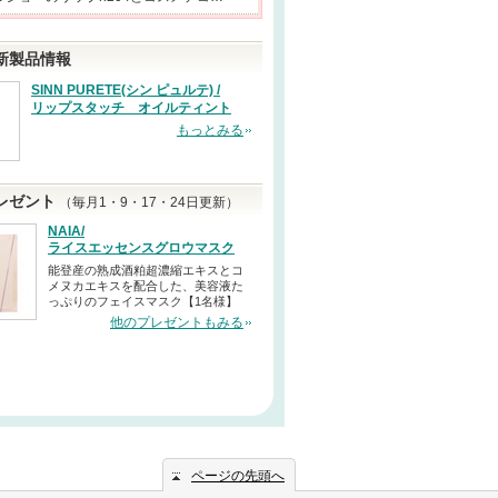
新製品情報
SINN PURETE(シン ピュルテ) /
リップスタッチ オイルティント
もっとみる
レゼント
（毎月1・9・17・24日更新）
NAIA/
ライスエッセンスグロウマスク
能登産の熟成酒粕超濃縮エキスとコ
メヌカエキスを配合した、美容液た
っぷりのフェイスマスク【1名様】
他のプレゼントもみる
ページの先頭へ