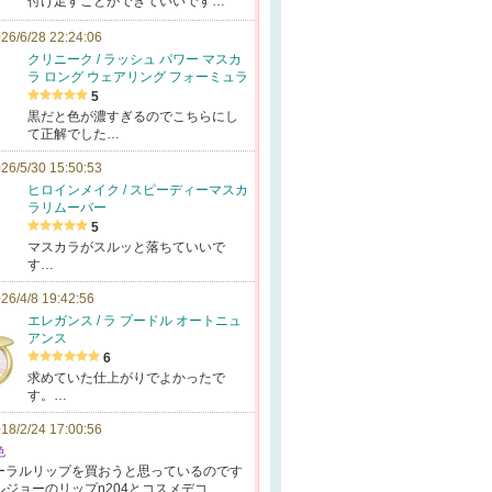
付け足すことができていいです…
26/6/28 22:24:06
クリニーク / ラッシュ パワー マスカ
ラ ロング ウェアリング フォーミュラ
5
黒だと色が濃すぎるのでこちらにし
て正解でした…
26/5/30 15:50:53
ヒロインメイク / スピーディーマスカ
ラリムーバー
5
マスカラがスルッと落ちていいで
す…
26/4/8 19:42:56
エレガンス / ラ プードル オートニュ
アンス
6
求めていた仕上がりでよかったで
す。…
18/2/24 17:00:56
色
ーラル
リップを買おう
と思っているの
です
ル
ジョーのリップ
n204とコス
メデコ…