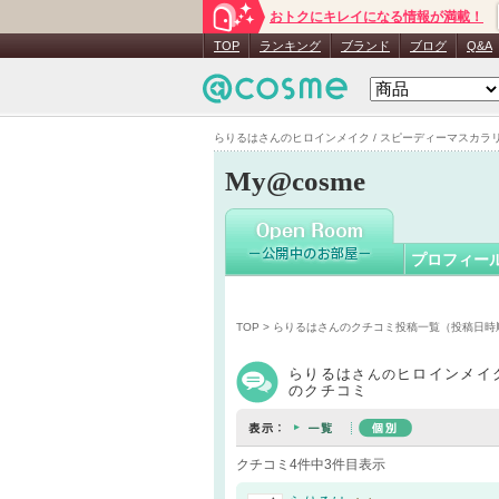
おトクにキレイになる情報が満載！
らりるは
TOP
ランキング
ブランド
ブログ
Q&A
らりるはさんのヒロインメイク / スピーディーマスカラリム
My@cosme
プロフィー
TOP
>
らりるはさんのクチコミ投稿一覧（投稿日時
らりるは
ヒロインメイ
さんの
のクチコミ
クチコミ4件中3件目表示