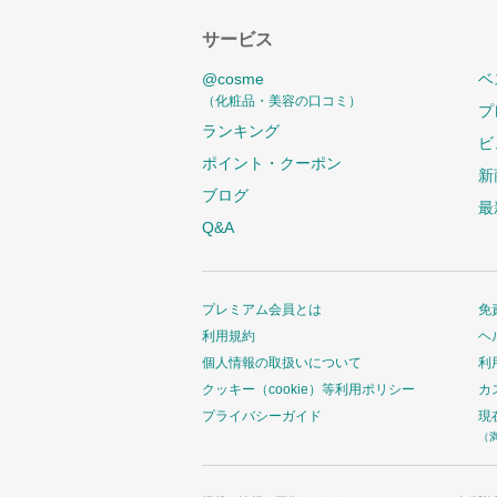
サービス
@cosme
ベ
（化粧品・美容の口コミ）
プ
ランキング
ビ
ポイント・クーポン
新
ブログ
最
Q&A
プレミアム会員とは
免
利用規約
ヘ
個人情報の取扱いについて
利
クッキー（cookie）等利用ポリシー
カ
プライバシーガイド
現
（