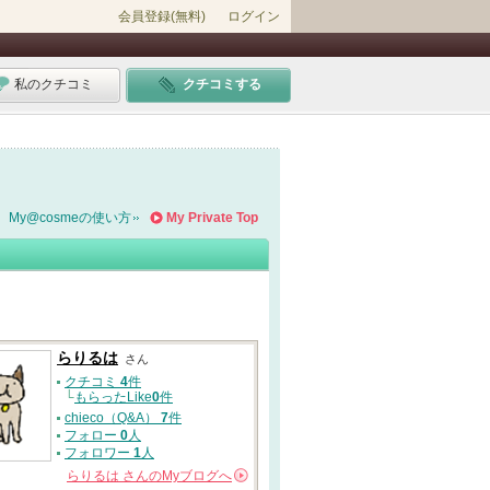
会員登録(無料)
ログイン
私のクチコミ
クチコミする
My@cosmeの使い方
My Private Top
らりるは
さん
クチコミ
4
件
└
もらったLike
0
件
chieco（Q&A）
7
件
フォロー
0
人
フォロワー
1
人
らりるは
さんの
Myブログへ