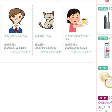
20
ブルベ冬ちゃん
さん
みよ7037
さん
たたかうマヌカハニー
20
さん
投稿日時：
投稿日時：
投稿日時：
2026/8/5 12:51:50
2026/8/5 12:35:03
2026/8/3 09:53:24
クチコミをみる
クチコミをみる
クチコミをみる
20
20
Q.口紅の
新しいコ
が、ポー