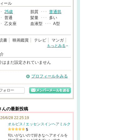
→
ィール
･･
25歳
肌質
･･･
普通肌
･･
普通
髪量
･･･
多い
･･
乙女座
血液型
･･･
A型
読書
映画鑑賞
テレビ
マンガ
もっとみる
介
介はまだ設定されていません
プロフィールをみる
フォロー
さんの最新投稿
26/6/28 22:25:19
オルビス / エッセンスインヘアミルク
5
匂いがないので好きなヘアオイルを