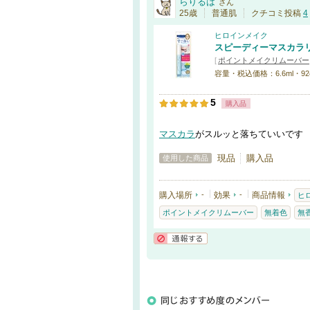
らりるは
さん
25歳
普通肌
クチコミ投稿
4
ヒロインメイク
スピーディーマスカラ
[
ポイントメイクリムーバー
容量・税込価格：6.6ml・92
5
購入品
マスカラ
がスルッと落ちていいです
現品
購入品
使用した商品
購入場所
-
効果
-
商品情報
ヒ
ポイントメイクリムーバー
無着色
無
通報する