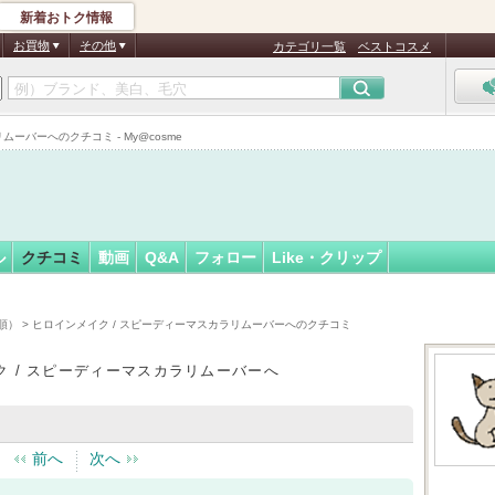
新着おトク情報
フォロー
さん
お買物
その他
カテゴリ一覧
ベストコスメ
ーバーへのクチコミ - My@cosme
ル
クチコミ
動画
Q&A
フォロー
Like・クリップ
順）
> ヒロインメイク / スピーディーマスカラリムーバーへのクチコミ
ク / スピーディーマスカラリムーバーへ
前へ
次へ