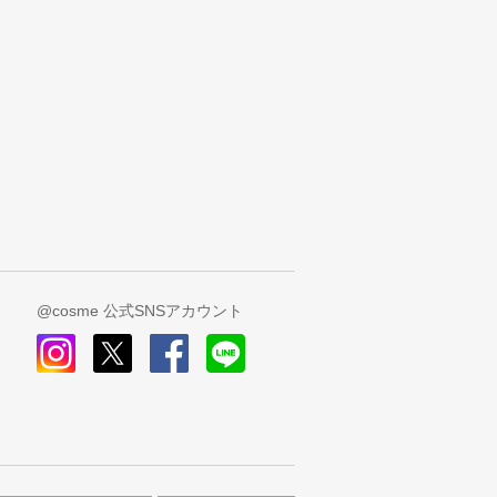
@cosme 公式SNSアカウント
instagram
x
facebook
line