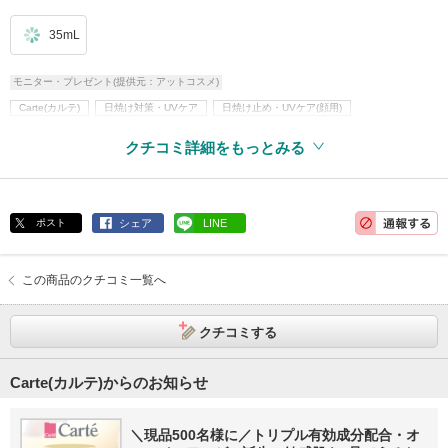
35mL
モニター・プレゼント(提供元：アットコスメ)
Carte(カルテ)
日焼け対策・UVケア
日焼け止め・UVケア(顔用)
日焼け止め乳液
無香料
アレルギーテスト済
クチコミ詳細をもっとみる
ポスト
シェア
LINE
この商品のクチコミ一覧へ
クチコミする
Carte(カルテ)からのお知らせ
＼現品500名様に／トリプル有効成分配合・オ