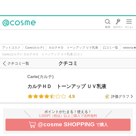
@cosme
アットコスメ
Carte(カルテ)
カルテＨＤ トーンアップ ＵＶ乳液
口コミ一覧
wister
Carte(カルテ) / カルテＨＤ トーンアップ ＵＶ乳液 口コミ
クチコミ
クチコミ一覧
Carte(カルテ)
カルテＨＤ トーンアップ ＵＶ乳液
4.9
評価グラフ
ポイントがたまる！使える！
1,500円（税込）以上ご購入で送料無料
@cosme SHOPPING
で購入