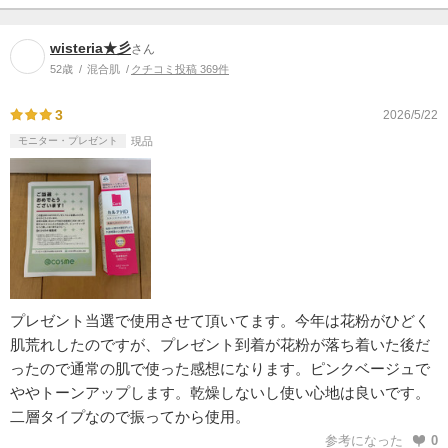
wisteria★彡
さん
52歳
混合肌
クチコミ投稿 369件
3
2026/5/22
モニター・プレゼント
現品
プレゼント当選で使用させて頂いてます。今年は花粉がひどく
肌荒れしたのですが、プレゼント到着が花粉が落ち着いた後だ
ったので通常の肌で使った感想になります。ピンクベージュで
ややトーンアップします。乾燥しないし使い心地は良いです。
二層タイプなので振ってから使用。
参考になった
0