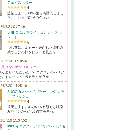
フェイス カラー
6
追記します。06の艶宿も購入しまし
た。これまで01初心色をハ…
26/8/2 20:27:49
SHIRORU / ブライトコンシーラーパ
レット
6
少し前に、よぉーく磨かれた街中の
鏡で自分の顔をじぃーと見たら…
26/7/24 16:19:46
感が足りない時のスキンケア
さ
んよりいただい
た〝イニクス〟
のバリア
化するローシ
ョン&セラムが
良かっ…
26/7/20 14:25:40
SUQQU(スック) / ブラーリング カラ
ー ブラッシュ
6
追記します。赤みのある頬でも馴染
みやすいかった06透重を使っ…
26/7/19 15:37:52
iniks(イニクス) / アドバンスバリア セ