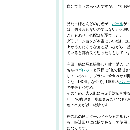
自分で言うのもへんですが、〝たお
見た目ほとんどのお色が、
パール
が
は、釣り合わないのではないかと思い
こともあり、心配は杞憂でした。
グラデーションが本当にいい感じに
上がるんだろうなぁと思いながら、
ていると都合良く思ったりもしてい
今回一緒に写真撮影した昨年購入した
ちらの
パレット
と同様に5色で構成さ
しているのに、ブラシの粉含みが対照
くないDIOR。なので、DIORの
パレ
の主張も少なめ。
そのため、大人肌にも充分対応可能
DIORの奥深さ、底強さみたいなも
色の出方が誠に絶妙です。
粉含みの良いクールドゥシャネルも
ら、時計回りにに捨て色なしで使用
になります。