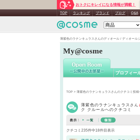
おトクにキレイになる情報が満載！
薄紫色の
TOP
ランキング
ブランド
ブログ
Q&A
薄紫色のラナンキュラスさんのディオール / ディオールショウ
My@cosme
プロフィー
TOP
>
薄紫色のラナンキュラスさんのクチコミ投稿
薄紫色のラナンキュラス
さん
ク クルールへのクチコミ
クチコミ235件中18件目表示