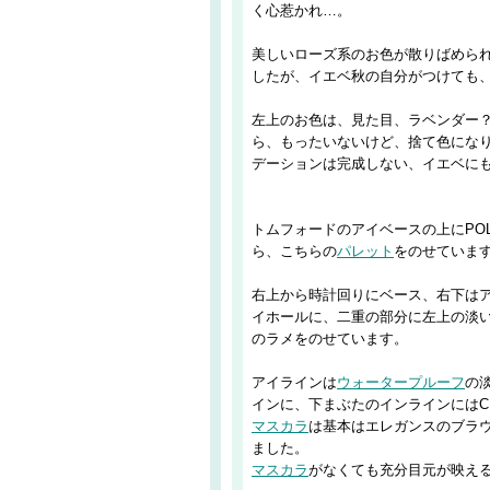
く心惹かれ…。
美しいローズ系のお色が散りばめら
したが、イエベ秋の自分がつけても
左上のお色は、見た目、ラベンダー
ら、もったいないけど、捨て色にな
デーションは完成しない、イエベに
トムフォードのアイベースの上にPO
ら、こちらの
パレット
をのせていま
右上から時計回りにベース、右下は
イホールに、二重の部分に左上の淡
のラメをのせています。
アイラインは
ウォータープルーフ
の
インに、下まぶたのインラインにはC
マスカラ
は基本はエレガンスのブラ
ました。
マスカラ
がなくても充分目元が映え