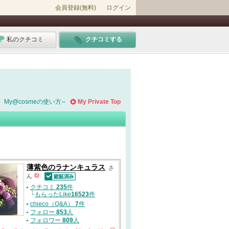
会員登録(無料)
ログイン
私のクチコミ
クチコミする
My@cosmeの使い方
My Private Top
薄紫色のラナンキュラス
さ
ん
認証済
クチコミ
235
件
└
もらったLike
16523
件
chieco（Q&A）
7
件
フォロー
853
人
フォロワー
809
人