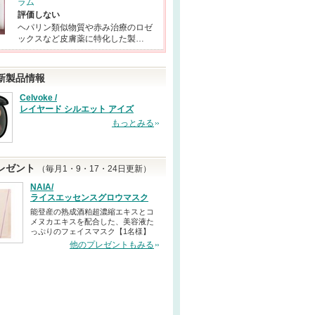
ラム
評価しない
ヘパリン類似物質や赤み治療のロゼ
ックスなど皮膚薬に特化した製…
新製品情報
Celvoke /
レイヤード シルエット アイズ
もっとみる
レゼント
（毎月1・9・17・24日更新）
NAIA/
ライスエッセンスグロウマスク
能登産の熟成酒粕超濃縮エキスとコ
メヌカエキスを配合した、美容液た
っぷりのフェイスマスク【1名様】
他のプレゼントもみる