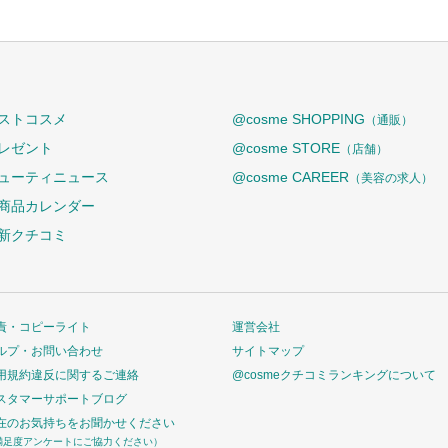
ストコスメ
@cosme SHOPPING
（通販）
レゼント
@cosme STORE
（店舗）
ューティニュース
@cosme CAREER
（美容の求人）
商品カレンダー
新クチコミ
責・コピーライト
運営会社
ルプ・お問い合わせ
サイトマップ
用規約違反に関するご連絡
@cosmeクチコミランキングについて
スタマーサポートブログ
在のお気持ちをお聞かせください
満足度アンケートにご協力ください）