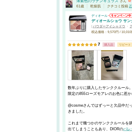
薄紫色のラナンキュラス
さん
61歳
乾燥肌
クチコミ投稿
2
ディオール
ディオールショウ サン
[
パウダーアイシャドウ
・
税込価格：9,570円 / 10,010円
7
購入品
リピート
数年ぶりに購入したサンククルール
限定の855ローズモアレのお色に惹
@cosmeさんではずっーと欠品中だ
きました。
これまで幾つかのサンククルールを
出てしまうこともあり、DIORの
パレ