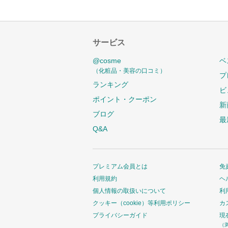
サービス
@cosme
ベ
（化粧品・美容の口コミ）
プ
ランキング
ビ
ポイント・クーポン
新
ブログ
最
Q&A
プレミアム会員とは
免
利用規約
ヘ
個人情報の取扱いについて
利
クッキー（cookie）等利用ポリシー
カ
プライバシーガイド
現
（