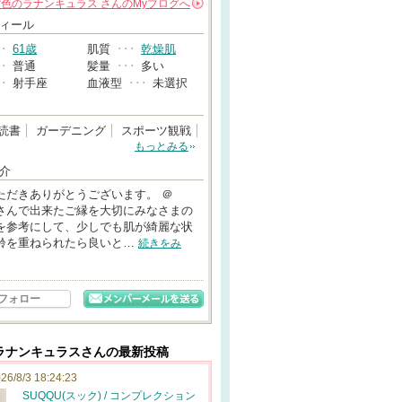
紫色のラナンキュラス
さんの
Myブログへ
→
ィール
･･
61歳
肌質
･･･
乾燥肌
･･
普通
髪量
･･･
多い
･･
射手座
血液型
･･･
未選択
読書
ガーデニング
スポーツ観戦
もっとみる
介
ただきありがとうございます。 ＠
meさんで出来たご縁を大切にみなさまの
を参考にして、少しでも肌が綺麗な状
齢を重ねられたら良いと…
続きをみ
フォロー
ラナンキュラスさんの最新投稿
26/8/3 18:24:23
SUQQU(スック) / コンプレクション