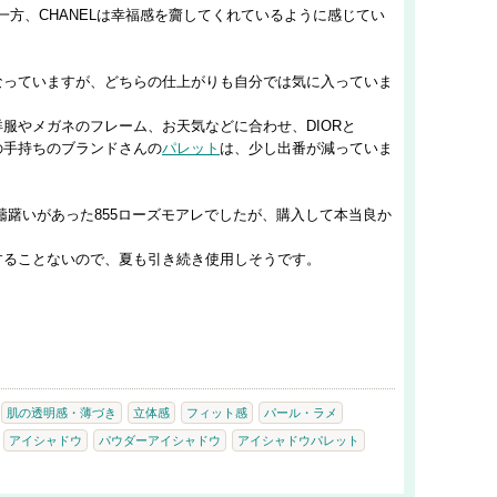
一方、CHANELは幸福感を齎してくれているように感じてい
なっていますが、どちらの仕上がりも自分では気に入っていま
服やメガネのフレーム、お天気などに合わせ、DIORと
他の手持ちのブランドさんの
パレット
は、少し出番が減っていま
躊躇いがあった855ローズモアレでしたが、購入して本当良か
することないので、夏も引き続き使用しそうです。
肌の透明感・薄づき
立体感
フィット感
パール・ラメ
アイシャドウ
パウダーアイシャドウ
アイシャドウパレット