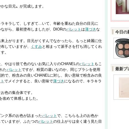
やかな目元〟が完成します。
キラキラして、しすぎて…いて、年齢を重ねた自分の目元に
ながら、最初塗布しましたが、DIORの
パレット
は
薄づき
な
今日の
出来上がります。目元がくすんでなかったら、もっと綺麗に仕
塗布していますが、
くすみ
と相まって派手さを打ち消してくれ
ます。
、やはり捨て色のないお気に入りのCHANELの
パレット
もこ
最新プ
れた
パレット
ですが、粉質の違いなのか、同じブラシを使用
的で、粉含みの良いCHANELに対し、良い意味で粉含みの良
ット
でメイクすると、良い意味で
薄づき
になるので、キラキラ
なお色の集合体です。
のを改めて体感しました。
ピンク系のお色が詰まった
パレット
で、こちらも上のお色か
していますが、ふたつの
パレット
の仕上がりは全く違う見た目