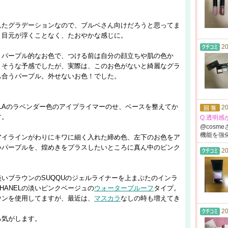
れたグラデーションなので、ブルベさん向けだろうと思ってま
、目元が浮くことなく、たおやかな感じに。
20
？パープル的なお色で、つける前は自分の顔立ちや肌の色か
りそうな予感でしたが、実際は、このお色がないと綺麗なグラ
も合うパープル。外せないお色！でした。
LAのラベンダー色のアイプライマーのせ、ベースを整えてか
20
す。
Q.透明
@cosme
機能を
強
アイラインがわりにキワに細く入れた締め色、左下のお色をア
いパープルを、煌めきをプラスしたいところに真ん中のピンク
20
淡いブラウンのSUQQUのジェルライナーを上まぶたのインラ
HANELの淡いピンクベージュの
ウォータープルーフ
タイプ。
ウンを使用してますが、最近は、
マスカラ
なしの時も増えてき
20
る気がします。