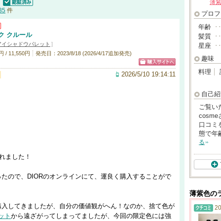
薄
認証済
35
件
プロフ
年齢
･
ク クルール
髪質
･
アイシャドウパレット
]
星座
･
 / 11,550円
発売日：2023/8/18 (2026/4/17追加発売)
趣味
料理
2026/5/10 19:14:11
自己紹
ご覧い
cos
口コミ
態で年
る
。
かれました！
ったので、DIORのオンラインにて、運良く購入することがで
薄紫色の
購入してきましたが、自分の価値観がへん！なのか、捨て色が
20
ット
から遠ざがってしまってましたが、今回の限定色には強