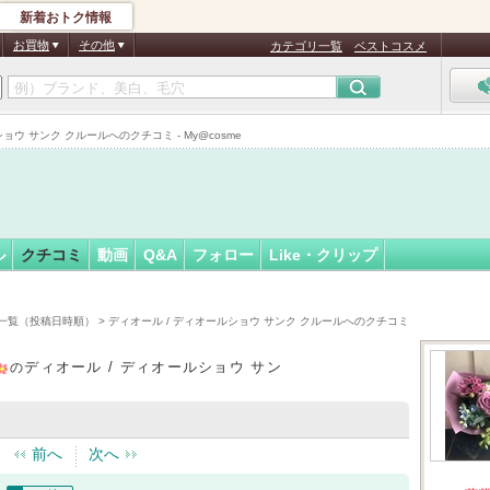
新着おトク情報
ラナンキ…
フォロー
さん
お買物
その他
カテゴリ一覧
ベストコスメ
認
証
 サンク クルールへのクチコミ - My@cosme
済
ル
クチコミ
動画
Q&A
フォロー
Like・クリップ
一覧（投稿日時順）
> ディオール / ディオールショウ サンク クルールへのクチコミ
ディオール / ディオールショウ サン
の
前へ
次へ