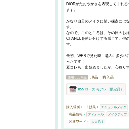
DIORがたおやかさを表現してくれる
ます。
かなり自分のメイクに甘い採点には
す。
なので、このところは、その日のお洋
CHANELを使い分けする感じで、
す。
最初、WEBで見た時、購入に多少の
ったです！
夏コレも、出始めましたが、心移り
現品
購入品
使用した商品
855 ローズ モアレ（限定品）
購入場所
-
効果
ナチュラルメイク
商品情報
ディオール
メイクアップ
関連ワード
大人色！