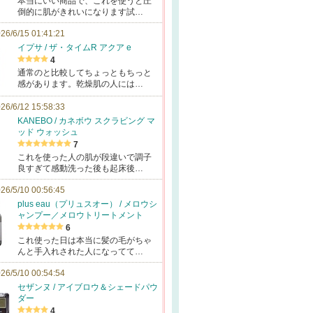
本当にいい商品で、これを使うと圧
倒的に肌がきれいになります試…
26/6/15 01:41:21
イプサ / ザ・タイムR アクア e
4
通常のと比較してちょっともちっと
感があります。乾燥肌の人には…
26/6/12 15:58:33
KANEBO / カネボウ スクラビング マ
ッド ウォッシュ
7
これを使った人の肌が段違いで調子
良すぎて感動洗った後も起床後…
26/5/10 00:56:45
plus eau（プリュスオー） / メロウシ
ャンプー／メロウトリートメント
6
これ使った日は本当に髪の毛がちゃ
んと手入れされた人になってて…
26/5/10 00:54:54
セザンヌ / アイブロウ＆シェードパウ
ダー
4