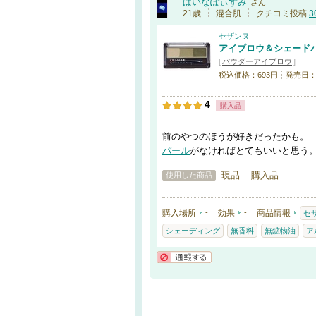
ぱいなぽぃずみ
さん
21歳
混合肌
クチコミ投稿
3
セザンヌ
アイブロウ＆シェード
[
パウダーアイブロウ
]
税込価格：693円
発売日：20
4
購入品
前のやつのほうが好きだったかも。
パール
がなければとてもいいと思う
現品
購入品
使用した商品
購入場所
-
効果
-
商品情報
セ
シェーディング
無香料
無鉱物油
ア
通報する