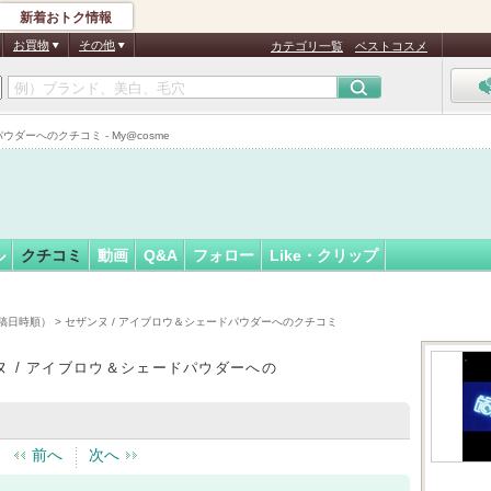
新着おトク情報
ぃずみ
フォロー
さん
お買物
その他
カテゴリ一覧
ベストコスメ
ダーへのクチコミ - My@cosme
ル
クチコミ
動画
Q&A
フォロー
Like・クリップ
稿日時順）
> セザンヌ / アイブロウ＆シェードパウダーへのクチコミ
ヌ / アイブロウ＆シェードパウダーへの
前へ
次へ