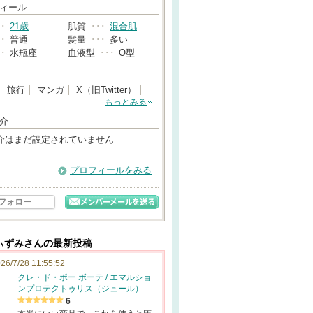
→
ィール
･･
21歳
肌質
･･･
混合肌
･･
普通
髪量
･･･
多い
･･
水瓶座
血液型
･･･
O型
旅行
マンガ
X（旧Twitter）
もっとみる
介
介はまだ設定されていません
プロフィールをみる
フォロー
ぃずみさんの最新投稿
26/7/28 11:55:52
クレ・ド・ポー ボーテ / エマルショ
ンプロテクトゥリス（ジュール）
6