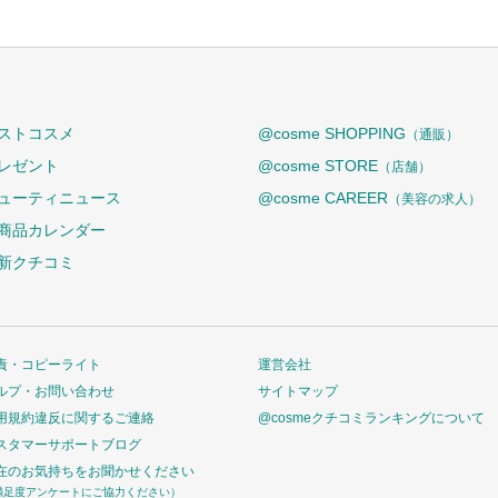
ストコスメ
@cosme SHOPPING
（通販）
レゼント
@cosme STORE
（店舗）
ューティニュース
@cosme CAREER
（美容の求人）
商品カレンダー
新クチコミ
責・コピーライト
運営会社
ルプ・お問い合わせ
サイトマップ
用規約違反に関するご連絡
@cosmeクチコミランキングについて
スタマーサポートブログ
在のお気持ちをお聞かせください
満足度アンケートにご協力ください）