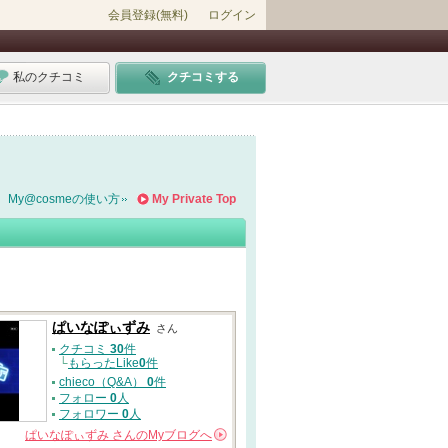
会員登録(無料)
ログイン
私のクチコミ
クチコミする
My@cosmeの使い方
My Private Top
ぱいなぽぃずみ
さん
クチコミ
30
件
└
もらったLike
0
件
chieco（Q&A）
0
件
フォロー
0
人
フォロワー
0
人
ぱいなぽぃずみ
さんの
Myブログへ