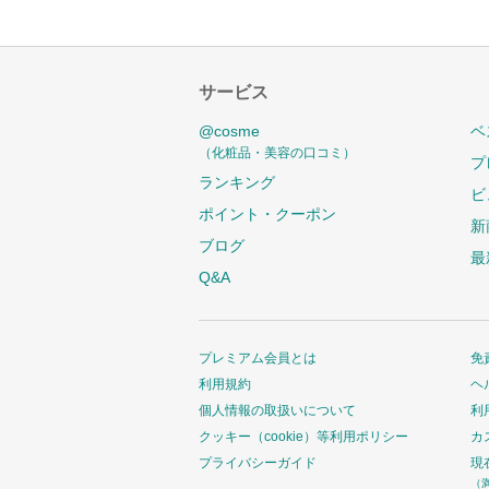
サービス
@cosme
ベ
（化粧品・美容の口コミ）
プ
ランキング
ビ
ポイント・クーポン
新
ブログ
最
Q&A
プレミアム会員とは
免
利用規約
ヘ
個人情報の取扱いについて
利
クッキー（cookie）等利用ポリシー
カ
プライバシーガイド
現
（