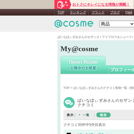
おトクにキレイになる情報が満載！
ぱいなぽ
TOP
ランキング
ブランド
ブログ
Q&A
ぱいなぽぃずみさんのセザンヌ / アイブロウ＆シェードパウ
My@cosme
プロフィー
TOP
>
ぱいなぽぃずみさんのクチコミ投稿一覧（投
ぱいなぽぃずみ
セザン
さんの
クチコミ
クチコミ30件中5件目表示