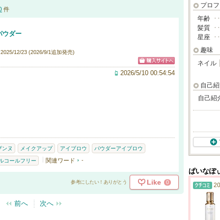
プロフ
0
件
年齢
･
髪質
･
パウダー
星座
･
趣味
25/12/23 (2026/9/1追加発売)
ネイル
2026/5/10 00:54:54
自己紹
自己紹
。
ザンヌ
メイクアップ
アイブロウ
パウダーアイブロウ
関連ワード
-
ルコールフリー
ぱいなぽ
Like
0
参考にしたい！ありがとう
20
前へ
次へ