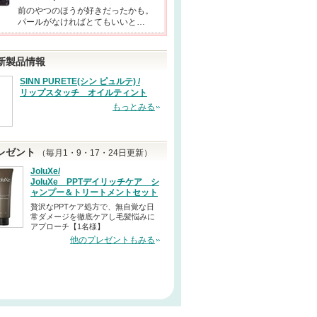
前のやつのほうが好きだったかも。
パールがなければとてもいいと…
新製品情報
SINN PURETE(シン ピュルテ) /
リップスタッチ オイルティント
もっとみる
レゼント
（毎月1・9・17・24日更新）
JoluXe/
JoluXe PPTデイリッチケア シ
ャンプー＆トリートメントセット
贅沢なPPTケア処方で、無自覚な日
常ダメージを徹底ケアし毛髪悩みに
アプローチ【1名様】
他のプレゼントもみる