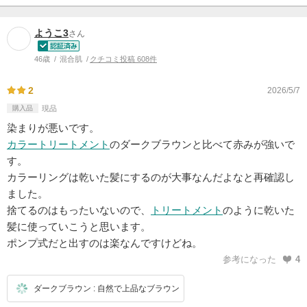
ようこ3
さん
46歳
混合肌
クチコミ投稿 608件
2
2026/5/7
購入品
現品
染まりが悪いです。
カラートリートメント
のダークブラウンと比べて赤みが強いで
す。
カラーリングは乾いた髪にするのが大事なんだよなと再確認し
ました。
捨てるのはもったいないので、
トリートメント
のように乾いた
髪に使っていこうと思います。
ポンプ式だと出すのは楽なんですけどね。
参考になった
4
ダークブラウン : 自然で上品なブラウン