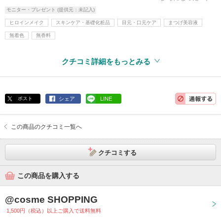
モニター・プレゼント (提供元：未記入)
ヒロインメイク
スキンケア・基礎化粧品
目元・口元ケア
まつげ美容液
無着色
無香料
クチコミ詳細をもっとみる
ポスト
シェア
LINE
この商品のクチコミ一覧へ
クチコミする
この商品を購入する
@cosme SHOPPING
1,500円（税込）以上ご購入で送料無料