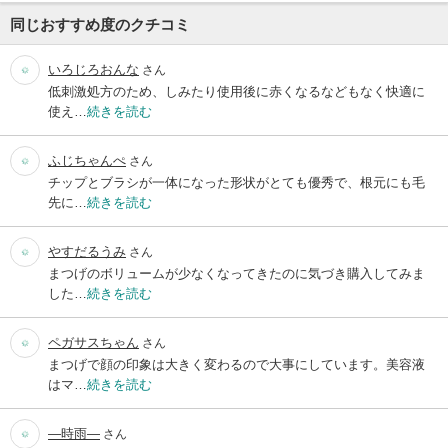
同じおすすめ度のクチコミ
いろじろおんな
さん
低刺激処方のため、しみたり使用後に赤くなるなどもなく快適に
使え…
続きを読む
ふじちゃんぺ
さん
チップとブラシが一体になった形状がとても優秀で、根元にも毛
先に…
続きを読む
やすだるうみ
さん
まつげのボリュームが少なくなってきたのに気づき購入してみま
した…
続きを読む
ペガサスちゃん
さん
まつげで顔の印象は大きく変わるので大事にしています。美容液
はマ…
続きを読む
―時雨―
さん