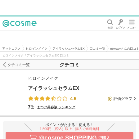
@cosme
アットコスメ
ヒロインメイク
アイラッシュセラムEX
口コミ一覧
mlwswyさんの口コ
ヒロインメイク / アイラッシュセラムEX 口コミ
クチコミ
クチコミ一覧
ヒロインメイク
アイラッシュセラムEX
4.9
評価グラフ
7
位
まつげ美容液
ランキング
ポイントがたまる！使える！
1,500円（税込）以上ご購入で送料無料
@cosme SHOPPING
で購入