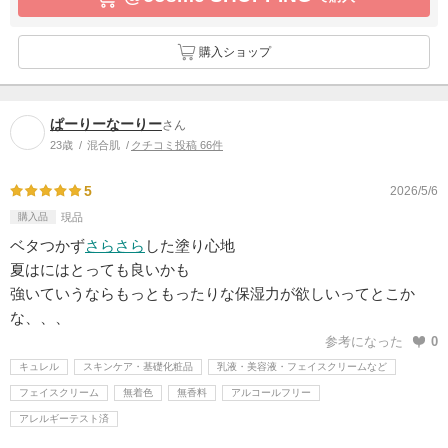
購入ショップ
ぱーりーなーりー
さん
23歳
混合肌
クチコミ投稿 66件
5
2026/5/6
購入品
現品
ベタつかず
さらさら
した塗り心地
夏はにはとっても良いかも
強いていうならもっともったりな保湿力が欲しいってとこか
な、、、
参考になった
0
キュレル
スキンケア・基礎化粧品
乳液・美容液・フェイスクリームなど
フェイスクリーム
無着色
無香料
アルコールフリー
アレルギーテスト済