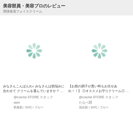
美容部員・美容プロのレビュー
潤浸保湿フェイスクリーム
みなさんこんばんわ♪ みなさんは肌悩みに
【お肌の調子が悪い時もお任せあ
合わせて クリームを選んでいますか？ ク
れ！！】 ◎オススメお守りクリーム◎ な
リー…
んだかんだ年中保湿が必…
@cosme STORE スタッフ
@cosme STORE スタッフ
uton
たなべ⌘
乾燥肌 / 30代 / ブルベ
混合肌 / 30代 / ブルベ