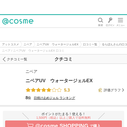
@cosme
アットコスメ
ニベア
ニベアUV ウォータージェルEX
口コミ一覧
るらぼんさんの口
ニベア / ニベアUV ウォータージェルEX 口コミ
クチコミ
クチコミ一覧
ニベア
ニベアUV ウォータージェルEX
5.3
評価グラフ
8
位
日焼け止めジェル
ランキング
ポイントがたまる！使える！
1,500円（税込）以上ご購入で送料無料
@cosme SHOPPING
で購入