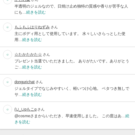
半透明のジェルなので、日焼け止め独特の質感や香りが苦手な人
にも…
続きを読む
もふもふはりねずみ
さん
主にボディ用として使用しています。 水々しいさらっとした使
用…
続きを読む
☆たかたかた☆
さん
プレゼント当選でいただきました。 ありがたいです。ありがとう
ご…
続きを読む
dongurichat
さん
ジェルタイプでなじみやすいく、軽いつけ心地。 ベタつき無しで
サ…
続きを読む
(∪_∪pもこq
さん
@cosmeさまからいただき、早速使用しました。 この度はあ…
続
きを読む