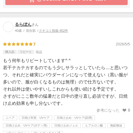
るらぼん
さん
40歳
混合肌
クチコミ投稿 452件
7
2026/5/5
購入品
リピート
現品
もう何年もリピートしています^ ^
若干テカテカするのでもう少しサラッとしていたら…と思いつ
つ、それだと確実にパウダーインになって使えない（黒い服が
多いので、服が白くなるものは無理）ので仕方ないです。
それ以外は使いやすいしこれからも使い続ける予定です。
さすがにここ数年の猛暑だと日中の塗り直し必須ですが、日焼
け止め効果も申し分ないです。
参考になった
0
ニベア
日焼け対策・UVケア
日焼け止め・UVケア(顔用)
日焼け止め・UVケア(ボディ用)
日焼け止めジェル
ヒアルロン酸
無鉱物油