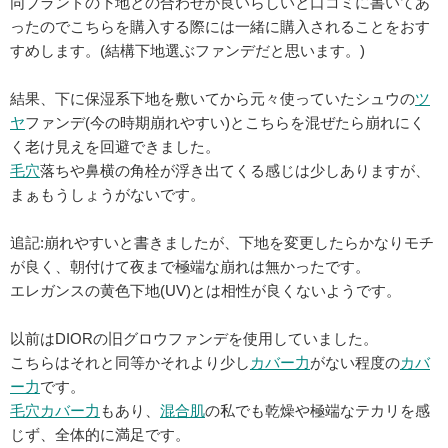
同ブランドの下地との合わせが良いらしいと口コミに書いてあ
ったのでこちらを購入する際には一緒に購入されることをおす
すめします。(結構下地選ぶファンデだと思います。)
結果、下に保湿系下地を敷いてから元々使っていたシュウの
ツ
ヤ
ファンデ(今の時期崩れやすい)とこちらを混ぜたら崩れにく
く老け見えを回避できました。
毛穴
落ちや鼻横の角栓が浮き出てくる感じは少しありますが、
まぁもうしょうがないです。
追記:崩れやすいと書きましたが、下地を変更したらかなりモチ
が良く、朝付けて夜まで極端な崩れは無かったです。
エレガンスの黄色下地(UV)とは相性が良くないようです。
以前はDIORの旧グロウファンデを使用していました。
こちらはそれと同等かそれより少し
カバー力
がない程度の
カバ
ー力
です。
毛穴カバー力
もあり、
混合肌
の私でも乾燥や極端なテカリを感
じず、全体的に満足です。