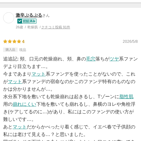
激辛ぷるぷる
さん
26歳
乾燥肌
クチコミ投稿 91件
4
2026/5/8
購入品
現品
追追記: 頬、口元の乾燥崩れ、頬、鼻の
毛穴
落ちが
ツヤ
系ファン
デより目立ちます…。
今まであまり
マット
系ファンデを使ったことがないので、これ
が
マット
系ファンデの宿命なのかこのファンデ特有のものなの
かは分かりませんが…。
水分系下地を敷いても乾燥崩れは起きるし、Tゾーンに
脂性肌
用の
崩れにくい
下地を敷いても崩れるし、鼻横のヨレや角栓浮
き(ケアしてるのに…)があり、私にはこのファンデの使い方が
難しいです…。
あと
マット
だからかべったり着く感じで、イエベ春で子供顔の
私には老けて見える…？と思いました。