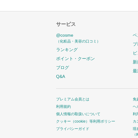
サービス
@cosme
ベ
（化粧品・美容の口コミ）
プ
ランキング
ビ
ポイント・クーポン
新
ブログ
最
Q&A
プレミアム会員とは
免
利用規約
ヘ
個人情報の取扱いについて
利
クッキー（cookie）等利用ポリシー
カ
プライバシーガイド
現
（