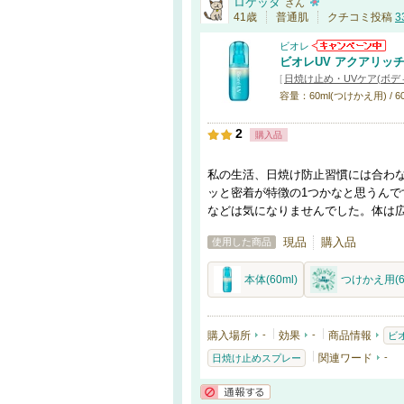
ロケッタ
さん
41歳
普通肌
クチコミ投稿
3
ビオレ
ビオレUV アクアリッ
[
日焼け止め・UVケア(ボデ
容量：60ml(つけかえ用) / 60
2
購入品
私の生活、日焼け防止習慣には合わ
ッと密着が特徴の1つかなと思うん
などは気になりませんでした。体は
現品
購入品
使用した商品
本体(60ml)
つけかえ用(60
購入場所
-
効果
-
商品情報
ビ
関連ワード
-
日焼け止めスプレー