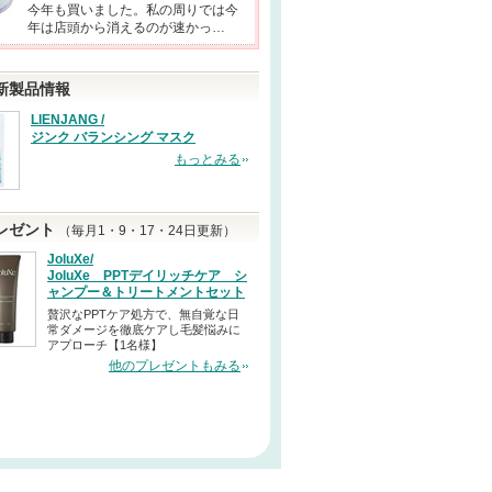
今年も買いました。私の周りでは今
年は店頭から消えるのが速かっ…
新製品情報
LIENJANG /
ジンク バランシング マスク
もっとみる
レゼント
（毎月1・9・17・24日更新）
JoluXe/
JoluXe PPTデイリッチケア シ
ャンプー＆トリートメントセット
贅沢なPPTケア処方で、無自覚な日
常ダメージを徹底ケアし毛髪悩みに
アプローチ【1名様】
他のプレゼントもみる