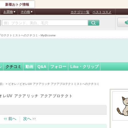
新着おトク情報
フォロー
さん
お買物
その他
カテゴリ一覧
ベストコスメ
ロテクトミストへのクチコミ - My@cosme
ル
クチコミ
動画
Q&A
フォロー
Like・クリップ
順）
> ビオレ / ビオレUV アクアリッチ アクアプロテクトミストへのクチコミ
ビオレUV アクアリッチ アクアプロテクト
前へ
次へ