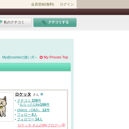
会員登録(無料)
ログイン
私のクチコミ
クチコミする
My@cosmeの使い方
My Private Top
ロケッタ
さん
クチコミ
339
件
└
もらったLike
106
件
chieco（Q&A）
12
件
フォロー
0
人
フォロワー
14
人
ロケッタ
さんの
Myブログへ