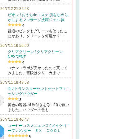
26/7/12 21:22:23
ビオレ / おうちdeエステ 肌をなめら
かにするマッサージ洗顔ジェル 炭
4
普通のピンクもグリーンも使ったこ
とがあり、グリーンを何度かリ…
26/7/11 19:55:50
クリアクリーン / クリアクリーン
NEXDENT
4
コナンコラボが安かったので買って
みました。普段はクリニカ派で…
26/7/11 19:49:58
tfit / トランスルーセントセットフィニ
ッシングパウダー
3
黄色の容器のUV付きをQoo10で買い
ました。パウダーの色も…
26/7/11 19:40:47
コーセーコスメニエンス / メイク キ
ープ パウダー ＥＸ ＣＯＯＬ
6