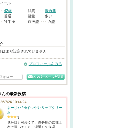
→
ィール
･･
42歳
肌質
･･･
普通肌
･･
普通
髪量
･･･
多い
･･
牡牛座
血液型
･･･
A型
介
介はまだ設定されていません
プロフィールをみる
フォロー
さんの最新投稿
26/7/26 10:44:24
よーじや / ゆずつやや リップクリー
ム
3
見た目も可愛くて、自分用の京都土
産に買いました。浸透して保湿…