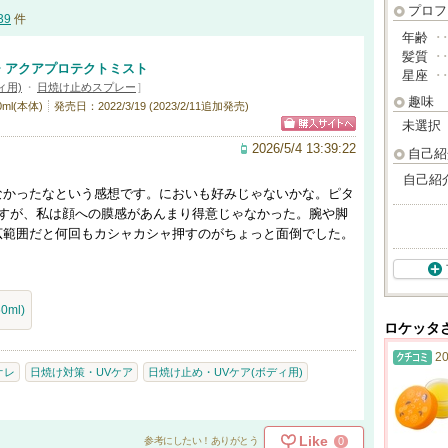
プロフ
39
件
年齢
･
髪質
･
チ アクアプロテクトミスト
星座
･
ィ用)
・
日焼け止めスプレー
]
趣味
ml(本体)
発売日：2022/3/19 (2023/2/11追加発売)
未選択
2026/5/4 13:39:22
自己紹
自己紹
なかったなという感想です。においも好みじゃないかな。ピタ
ですが、私は顔への膜感があんまり得意じゃなかった。腕や脚
広範囲だと何回もカシャカシャ押すのがちょっと面倒でした。
ml)
ロケッタ
20
オレ
日焼け対策・UVケア
日焼け止め・UVケア(ボディ用)
Like
0
参考にしたい！ありがとう