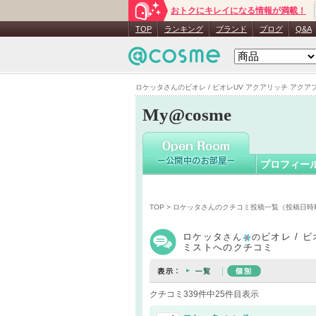
おトクにキレイになる情報が満載！
ロケッタ
TOP
ランキング
ブランド
ブログ
Q&A
ロケッタさんのビオレ / ビオレUV アクアリッチ アクアプ
My@cosme
プロフィー
TOP
>
ロケッタさんのクチコミ投稿一覧（投稿日時
ロケッタ
ビオレ / 
さん
の
ミストへのクチコミ
クチコミ339件中25件目表示