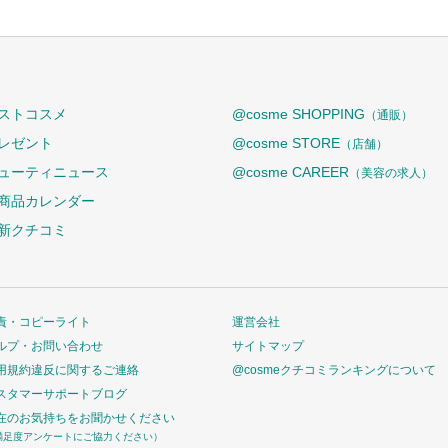
ストコスメ
@cosme SHOPPING
（通販）
レゼント
@cosme STORE
（店舗）
ューティニュース
@cosme CAREER
（美容の求人）
商品カレンダー
新クチコミ
責・コピーライト
運営会社
ルプ・お問い合わせ
サイトマップ
用規約違反に関するご連絡
@cosmeクチコミランキングについて
スタマーサポートブログ
在のお気持ちをお聞かせください
満足度アンケートにご協力ください）